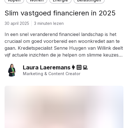
Slim vastgoed financieren in 2025
30 april 2025
3 minuten lezen
In een snel veranderend financieel landschap is het
cruciaal om goed voorbereid een woonkrediet aan te
gaan. Kredietspecialist Senne Huygen van Willink deelt
vijf actuele inzichten die je helpen om slimme keuzes
te maken: van dalende rentevoeten en strengere
Laura Laeremans👩🏻‍💻
kredietvoorwaarden tot strategisch inzetten van je
Marketing & Content Creator
spaargeld en alternatieve leenformules zoals bullet-
kredieten. Of je nu koper, herfinancierder of
investeerder bent: de juiste timing en begeleiding
kunnen je duizenden euro’s opleveren.