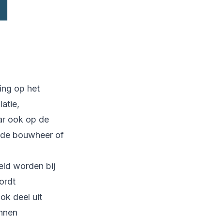
ing op het
latie,
ar ook op de
r de bouwheer of
ld worden bij
ordt
ok deel uit
unnen