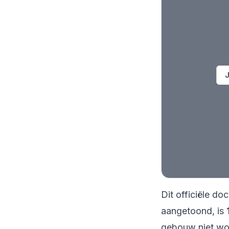
J
Dit officiële d
aangetoond, is
gebouw niet wor