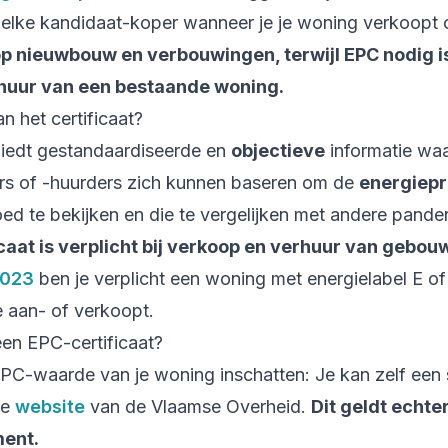
elke kandidaat-koper wanneer je je woning verkoopt o
op nieuwbouw en verbouwingen, terwijl EPC nodig i
huur van een bestaande woning.
an het certificaat?
 biedt gestandaardiseerde en
objectieve
informatie wa
rs of -huurders zich kunnen baseren om de
energiepr
ed te bekijken en die te vergelijken met andere pande
caat is verplicht bij verkoop en verhuur van gebou
2023
ben je verplicht een woning met energielabel E o
 aan- of verkoopt.
een EPC-certificaat?
EPC-waarde van je woning inschatten: Je kan zelf een
de
website
van de Vlaamse Overheid.
Dit geldt echter
ment.