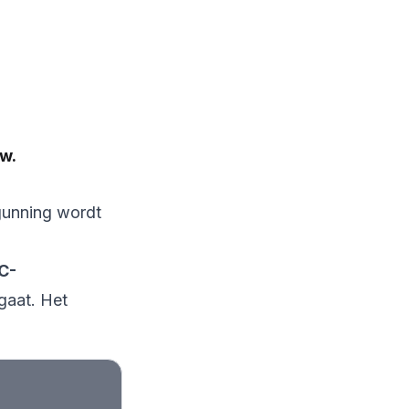
w.
gunning wordt
C-
gaat. Het