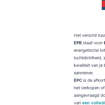
Het verschil tu
EPB
staat voor
energetische to
luchtdichtheid,
kwaliteit van j
aannemer.
EPC
is de afkor
het verkopen of
aangevraagd doo
van
een volled