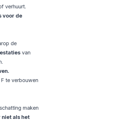
f verhuurt.
s voor de
arop de
estaties
van
n.
wen.
f F te verbouwen
 schatting maken
 niet als het