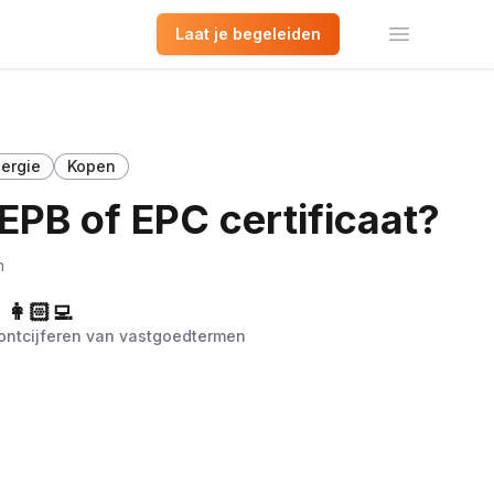
Laat je begeleiden
Open het 
ergie
Kopen
 EPB of EPC certificaat?
n
👩🏻‍💻
t ontcijferen van vastgoedtermen