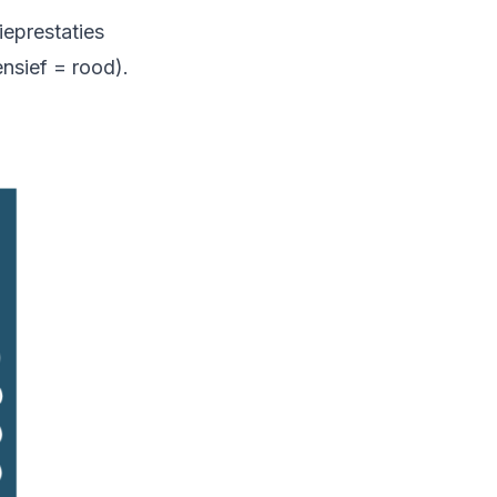
ieprestaties
nsief = rood).