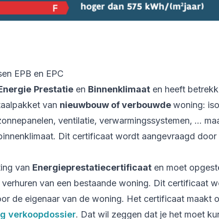
ssen EPB en EPC
Energie
Prestatie
en
Binnenklimaat
en heeft betrekk
taalpakket van
nieuwbouw of verbouwde
woning: iso
 zonnepanelen, ventilatie, verwarmingssystemen, ... ma
e binnenklimaat. Dit certificaat wordt aangevraagd doo
ting van
Energieprestatiecertificaat
en moet opgeste
 verhuren van een bestaande woning. Dit certificaat w
r de eigenaar van de woning. Het certificaat maakt o
ig verkoopdossier
. Dat wil zeggen dat je het moet k