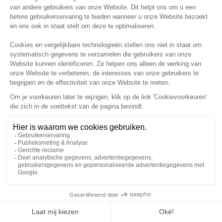
Door mijn e-mailadres op te geven, ga ik akkoord
informatie van We Invest te ontvangen en verklaar ik
kennis te hebben genomen van het
privacybeleid
.
We Invest Real Estate BV
Ondernemingsnummer
Maatschappelijke zetel
: Gemeenteplein van Oudergem 8, 1160
Oudergem
Vastgoedmakelaar-bemiddelaar erkend in België door het BIV
onder het nummer 507.630
Toezichthoudende autoriteit
: Beroepsinstituut van
vastgoedmakelaars, Luxemburgstraat 16B, 1000 Brussel, Tel: 02
505 38 50, Fax: 02 503 42 23, E-mail: info@biv.be, Website:
www.biv.be -
Deontologische code
van het BIV
Verzekeraar
: gedekt door een groepsverzekeringspolis
Burgerrechtelijke beroepsaansprakelijkheid en Borgstelling nr.
730.390.160, gesloten door het BIV met AXA België