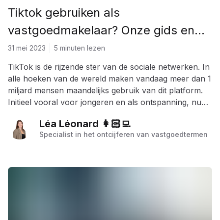
Tiktok gebruiken als
vastgoedmakelaar? Onze gids en
content ideeën
31 mei 2023
5 minuten lezen
TikTok is de rijzende ster van de sociale netwerken. In
alle hoeken van de wereld maken vandaag meer dan 1
miljard mensen maandelijks gebruik van dit platform.
Initieel vooral voor jongeren en als ontspanning, nu
ook essentieel voor bedrijven en dus ook
Léa Léonard 👩🏻‍💻
vastgoedmakelaars. Hoe kan je optimaal en op een
Specialist in het ontcijferen van vastgoedtermen
efficiënte manier gebruikmaken van dit platform?