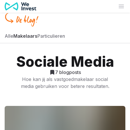
Ga naar de inhoud
Ope
De blog!
Alle
Makelaars
Particulieren
Sociale Media
7
blogposts
Hoe kan jij als vastgoedmakelaar social
media gebruiken voor betere resultaten.