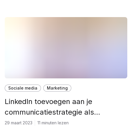
Sociale media
Marketing
LinkedIn toevoegen aan je
communicatiestrategie als
makelaar?
29 maart 2023
11 minuten lezen