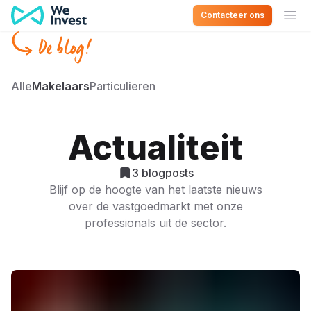
Ga naar de inhoud
Contacteer ons
Ope
De blog!
Alle
Makelaars
Particulieren
Actualiteit
3
blogposts
Blijf op de hoogte van het laatste nieuws
over de vastgoedmarkt met onze
professionals uit de sector.