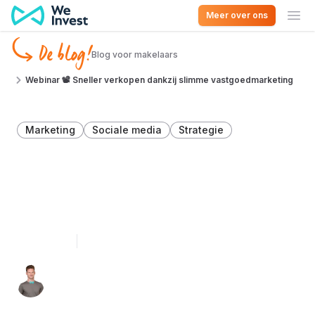
Ga naar de inhoud
Meer over ons
Ope
De blog!
Blog voor makelaars
Webinar 📽 Sneller verkopen dankzij slimme vastgoedmarketing
Marketing
Sociale media
Strategie
Webinar 📽 Sneller
verkopen dankzij slimme
vastgoedmarketing
11 juli 2023
1 minuut lezen
Julien Van Nuffel 👨‍💻
Marketingexpert voor vastgoedprofessionals in
Vlaanderen