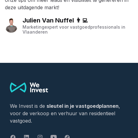
onze tips om meer leads én visibiliteit te genereren in
deze uitdagende markt!
Julien Van Nuffel 👨‍💻
Marketingexpert voor vastgoedprofessionals in
Vlaanderen
Footer
We Invest is de
sleutel in je vastgoedplannen
,
voor de verkoop en verhuur van residentieel
vastgoed.