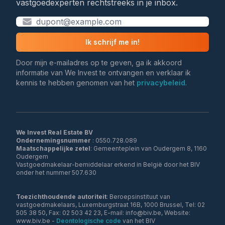
vastgoedexperten rechtstreeks in je inbox.
Ik schrijf me in!
Door mijn e-mailadres op te geven, ga ik akkoord
informatie van We Invest te ontvangen en verklaar ik
kennis te hebben genomen van het
privacybeleid
.
We Invest Real Estate BV
Ondernemingsnummer
Maatschappelijke zetel
: Gemeenteplein van Oudergem 8, 1160
Oudergem
Vastgoedmakelaar-bemiddelaar erkend in België door het BIV
onder het nummer 507.630
Toezichthoudende autoriteit
: Beroepsinstituut van
vastgoedmakelaars, Luxemburgstraat 16B, 1000 Brussel, Tel: 02
505 38 50, Fax: 02 503 42 23, E-mail: info@biv.be, Website:
www.biv.be -
Deontologische code
van het BIV