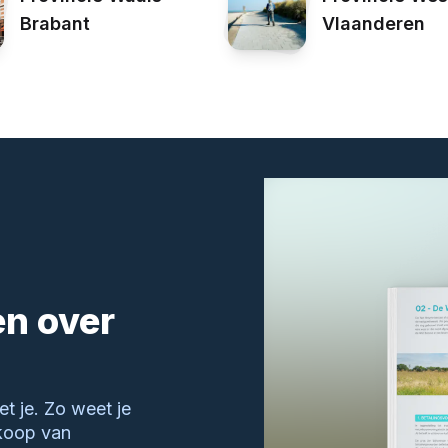
Brabant
Vlaanderen
en over
t je. Zo weet je
nkoop van