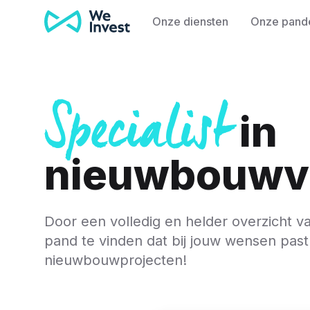
Ga naar de inhoud
Onze diensten
Onze pand
Specialist
in
nieuwbouwv
Door een volledig en helder overzicht v
pand te vinden dat bij jouw wensen past
nieuwbouwprojecten!