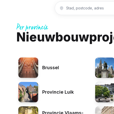
Per provincie
Nieuwbouwproje
Brussel
Provincie Luik
Provincie Vlaams-