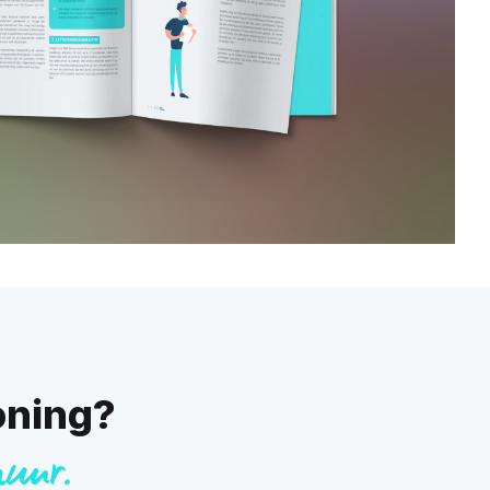
oning?
huur.