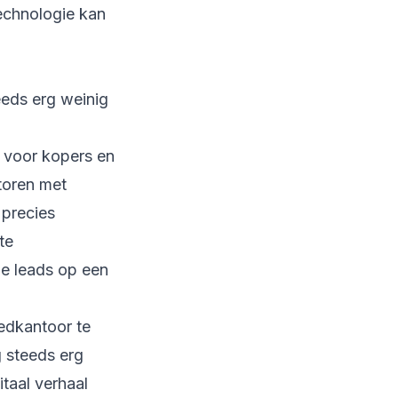
technologie kan
eeds erg weinig
voor kopers en
toren met
 precies
te
de leads op een
oedkantoor te
g steeds erg
itaal verhaal