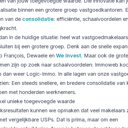
en van jouw toegevoegde waarde. Die innovatie kan j
ialisatie binnen een grotere groep vastgoedkantoren. E
en van de
consolidatie
: efficiëntie, schaalvoordelen e
gkracht.
dan in de huidige situatie: heel wat vastgoedmakelaars
sluiten bij een grotere groep. Denk aan de snelle expa
o François, Dewaele en
We Invest
. Maar ook de grot
rmen zijn op zoek naar schaalvoordelen: Immoweb koc
 dan weer Logic-Immo. In alle lagen van onze vastgo
ien: Een steeds snellere, en bredere consolidatie van 
epen met honderden werknemers.
kkel unieke toegevoegde waarde
ksresultaten kunnen we opmaken dat veel makelaars z
et vergelijkbare USPs. Dat is prima, maar om een