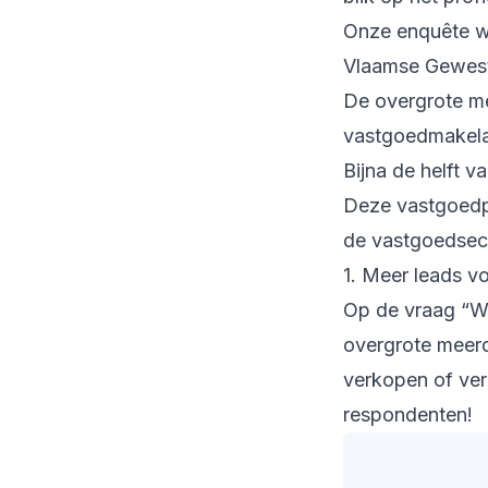
Onze enquête we
Vlaamse Gewest,
De overgrote m
vastgoedmakela
Bijna de helft v
Deze vastgoedpr
de vastgoedsect
1. Meer leads v
Op de vraag “Wa
overgrote meerd
verkopen of verh
respondenten!