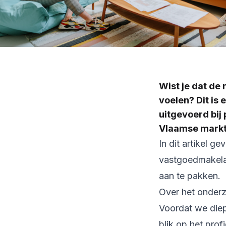
Wist je dat d
voelen? Dit is
uitgevoerd bij 
Vlaamse markt
In dit artikel 
vastgoedmakela
aan te pakken.
Over het onderz
Voordat we diep
blik op het prof