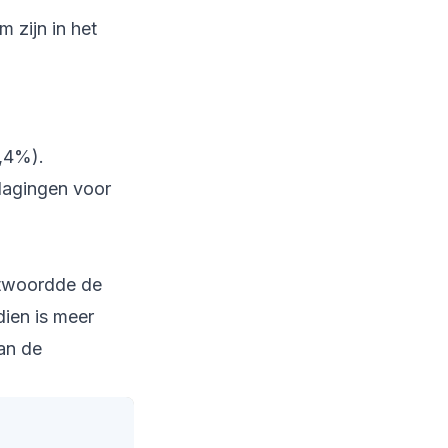
 zijn in het
4,4%).
dagingen voor
ntwoordde de
ien is meer
an de