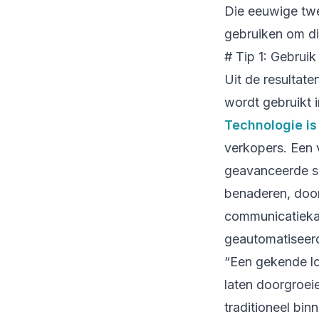
Die eeuwige twe
gebruiken om di
# Tip 1: Gebrui
Uit de resultat
wordt gebruikt i
Technologie is
verkopers. Een 
geavanceerde sof
benaderen, door
communicatiekan
geautomatiseerd
“Een gekende lok
laten doorgroeie
traditioneel bin