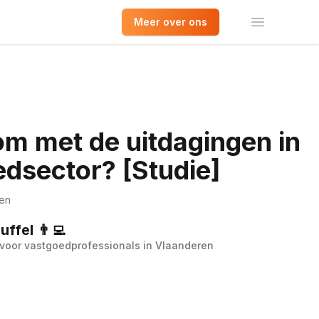
Meer over ons
Open het 
om met de uitdagingen in
dsector? [Studie]
zen
ffel 👨‍💻
voor vastgoedprofessionals in Vlaanderen