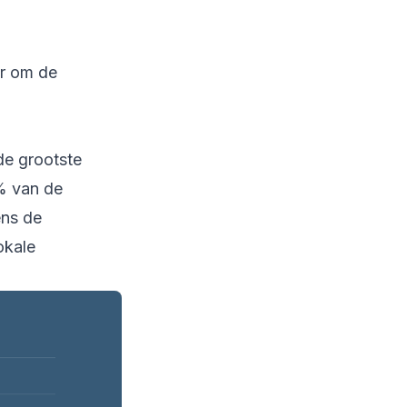
er om de
de grootste
% van de
ens de
okale