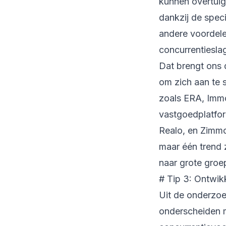
kunnen overtuig
dankzij de spec
andere voordel
concurrentiesla
Dat brengt ons 
om zich aan te 
zoals ERA, Imm
vastgoedplatfo
Realo, en Zimmo
maar één trend z
naar grote gro
# Tip 3: Ontwi
Uit de onderzoe
onderscheiden m