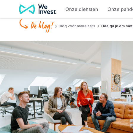
Ga naar de inhoud
Onze diensten
Onze pand
De blog!
Blog voor makelaars
Hoe ga je om met 