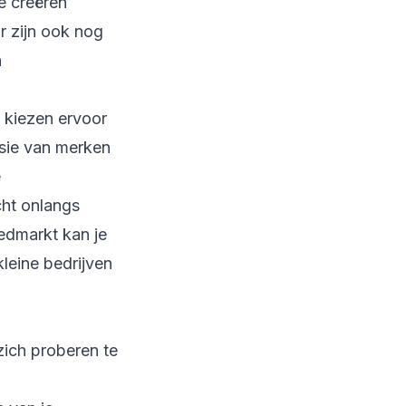
e creëren
r zijn ook nog
n
 kiezen ervoor
nsie van merken
e
ht onlangs
edmarkt kan je
kleine bedrijven
ich proberen te