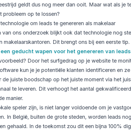
estrijd geldt dus nog meer dan ooit. Maar wat als je 
t probleem op te lossen?
k technologie om leads te genereren als makelaar
en van ons onderzoek blijkt ook dat technologie nog st
n makelaarskantoren. Dit brengt ons bij een eerste tip.
 een geducht wapen voor het genereren van leads
voorbeeld? Door het surfgedrag op je website te moni
tware kun je je potentiële klanten identificeren en ze
 de juiste boodschap op het juiste moment via het juis
aal te leveren. Dit verhoogt het aantal gekwalificeer
e manier.
ale speler zijn, is niet langer voldoende om je vastg
n. In België, buiten de grote steden, worden leads no
nen gehaald. In de toekomst zou dit een bijna 100% dig