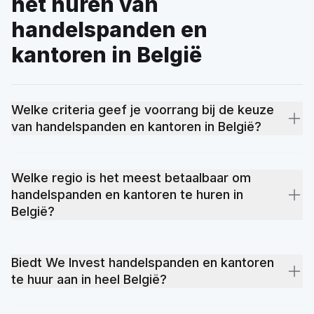
het huren van
handelspanden en
kantoren in België
Welke criteria geef je voorrang bij de keuze
van handelspanden en kantoren in België?
Locatie blijft het belangrijkste criterium: nabijheid van
openbaar vervoer, scholen en winkels. Daarna volgen de
Welke regio is het meest betaalbaar om
energieprestatie (het EPC-certificaat heeft een directe impact
handelspanden en kantoren te huren in
op de lasten), de oppervlakte, de algemene staat van het
België?
pand en het totale budget inclusief bijkomende kosten. Onze
lokale makelaars helpen je deze criteria prioriteren volgens
De prijzen van handelspanden en kantoren variëren
jouw huurproject.
naargelang de locatie, de staat van het pand en de lokale
Biedt We Invest handelspanden en kantoren
vraag. Sommige provincies bieden toegankelijke
te huur aan in heel België?
opportuniteiten, andere kennen een sterke vraag die de
prijzen opdrijft. Bekijk onze provinciepagina's om het aanbod
Ja. We Invest heeft een netwerk van lokale kantoren dat de 10