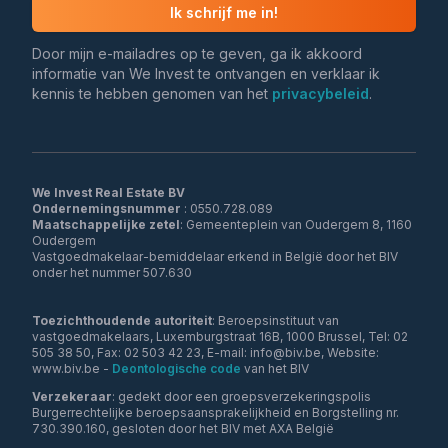
Ik schrijf me in!
Door mijn e-mailadres op te geven, ga ik akkoord
informatie van We Invest te ontvangen en verklaar ik
kennis te hebben genomen van het
privacybeleid
.
We Invest Real Estate BV
Ondernemingsnummer
Maatschappelijke zetel
: Gemeenteplein van Oudergem 8, 1160
Oudergem
Vastgoedmakelaar-bemiddelaar erkend in België door het BIV
onder het nummer 507.630
Toezichthoudende autoriteit
: Beroepsinstituut van
vastgoedmakelaars, Luxemburgstraat 16B, 1000 Brussel, Tel: 02
505 38 50, Fax: 02 503 42 23, E-mail: info@biv.be, Website:
www.biv.be -
Deontologische code
van het BIV
Verzekeraar
: gedekt door een groepsverzekeringspolis
Burgerrechtelijke beroepsaansprakelijkheid en Borgstelling nr.
730.390.160, gesloten door het BIV met AXA België