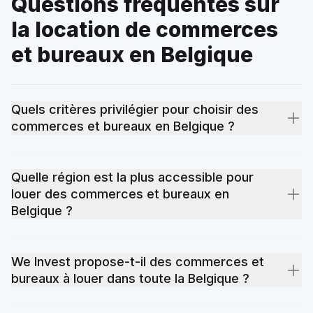
Questions fréquentes sur
la location de commerces
et bureaux en Belgique
Quels critères privilégier pour choisir des
commerces et bureaux en Belgique ?
La localisation reste le critère numéro un : proximité des
transports, des écoles et des commerces. Viennent ensuite la
Quelle région est la plus accessible pour
performance énergétique (le certificat PEB impacte
louer des commerces et bureaux en
directement les charges), la superficie, l'état général du bien
Belgique ?
et le budget total incluant les frais annexes. Nos agents locaux
vous aident à prioriser ces critères selon votre projet de
Les prix des commerces et bureaux varient selon la
location.
localisation, l'état du bien et la demande locale. Certaines
We Invest propose-t-il des commerces et
provinces offrent des opportunités accessibles, d'autres
bureaux à louer dans toute la Belgique ?
concentrent une forte demande qui tire les prix vers le haut.
Consultez nos pages par province pour comparer les offres
Oui. We Invest dispose d'un réseau d'agences locales