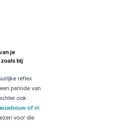
van je
zoals bij
rlijke reflex
 een periode van
 echter ook
ieuwbouw of in
iezen voor die