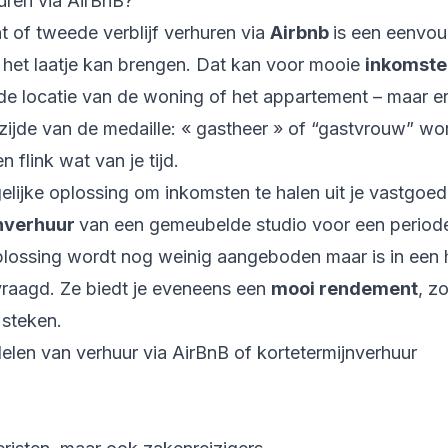
uren via AirBnB?
 of tweede verblijf verhuren via
Airbnb
is een eenvou
n het laatje kan brengen. Dat kan voor mooie
inkomst
 de locatie van de woning of het appartement – maar er
rzijde van de medaille: « gastheer » of “gastvrouw” wo
 en flink wat van je tijd.
lijke oplossing om inkomsten te halen uit je vastgoedi
jnverhuur
van een gemeubelde studio voor een periode
ossing wordt nog weinig aangeboden maar is in een 
vraagd. Ze biedt je eveneens een
mooi rendement
, z
t steken.
elen van verhuur via AirBnB of kortetermijnverhuur