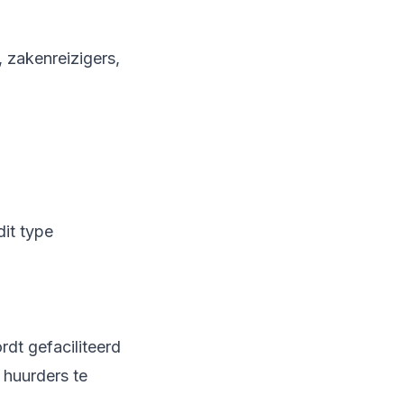
 zakenreizigers,
it type
dt gefaciliteerd
 huurders te