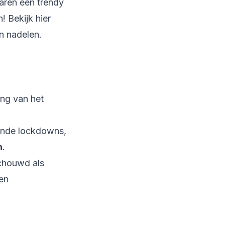
jaren een trendy
! Bekijk hier
n nadelen.
ng van het
ende lockdowns,
n
.
schouwd als
en