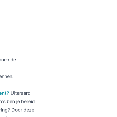
innen de
kennen.
ent?
Uiteraard
’s ben je bereid
ering? Door deze