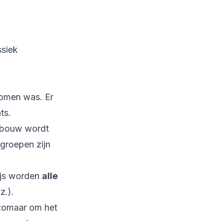
ssiek
oomen was. Er
ts.
gebouw wordt
groepen zijn
ijs worden
alle
z.).
 zomaar om het