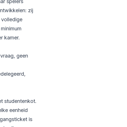
ar spelers
ntwikkelen: zij
 volledige
n minimum
er kamer.
 vraag, geen
edelegeerd,
et studentenkot.
elke eenheid
gangsticket is