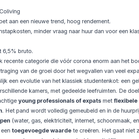
 Coliving
oet aan een nieuwe trend, hoog rendement.
nstapkosten, minder vraag naar huur dan voor een kla
t 6,5% bruto.
lijk recente categorie die vóór corona enorm aan het b
traging van de groei door het wegvallen van veel expa
nlijk een evolutie van het klassiek studentenkot: een 
rschillende kamers, met gedeelde leefruimten. De doel
achtige
young professionals of expats
met
flexibele
n
. Het pand wordt volledig gemeubeld en in de huurpr
epen
(water, gas, elektriciteit, internet, schoonmaak, en
m een
toegevoegde waarde
te creëren. Het gaat niet