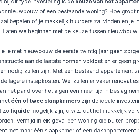
 bij dit type investering is de
keuze van het apparte
voor nieuwbouw of een bestaande woning? Hoe groot 
al bepalen of je makkelijk huurders zal vinden en je i
t. Laten we beginnen met de keuze tussen nieuwbouw
f je je met nieuwbouw de eerste twintig jaar geen zorg
nstructie aan de laatste normen voldoet en er geen gr
ken nodig zullen zijn. Met een bestaand appartement z
 de lagere instapkosten. Wel zullen er vaker renovaties
van het pand over het algemeen meer tijd in beslag ne
 met
één of twee slaapkamers
zijn de ideale invester
t zo
liquide
mogelijk zijn, d.w.z. dat het makkelijk ver
den. Vermijd in elk geval een woning die buiten propor
nt met maar één slaapkamer of een dakappartement m