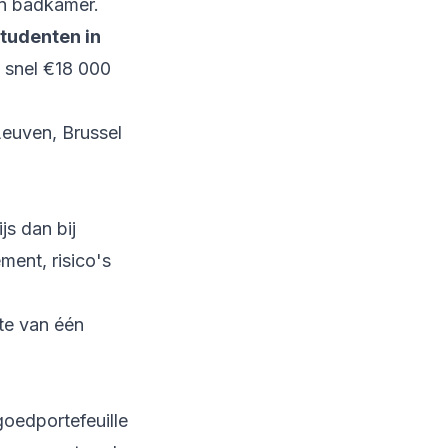
en badkamer.
studenten in
l snel €18 000
Leuven, Brussel
s dan bij
ent, risico's
ste van één
goedportefeuille