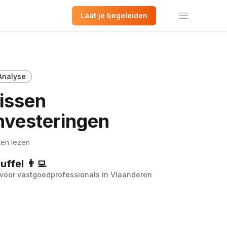
Laat je begeleiden
Open het 
Analyse
missen
nvesteringen
ten lezen
ffel 👨‍💻
voor vastgoedprofessionals in Vlaanderen