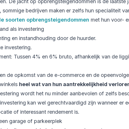
ëren. De jacht op opbrengsteigendommen is de laatste 
sommige bedrijven maken er zelfs hun specialiteit van
nde soorten opbrengsteigendommen
met hun voor- e
and als investering
chting en instandhouding door de huurder.
e investering.
ent: Tussen 4% en 6% bruto, afhankelijk van de liggi
sen de opkomst van de e-commerce en de opeenvolg
 winkels
heel wat van hun aantrekkelijkheid verlore
estering wordt het nu minder aanbevolen of zelfs be
 investering kan wel gerechtvaardigd zijn wanneer er e
ocatie of interessant rendement is.
 een garage of parkeerplek