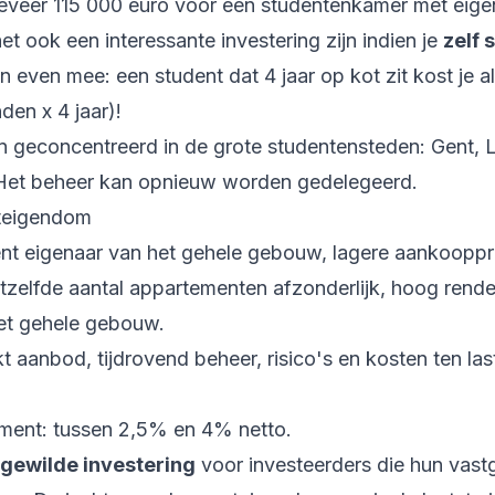
eveer 115 000 euro voor een studentenkamer met eig
t ook een interessante investering zijn indien je
zelf 
n even mee: een student dat 4 jaar op kot zit kost je a
en x 4 jaar)!
jn geconcentreerd in de grote studentensteden: Gent, 
Het beheer kan opnieuw worden gedelegeerd.
teigendom
ent eigenaar van het gehele gebouw, lagere aankoopprij
zelfde aantal appartementen afzonderlijk, hoog rendem
et gehele gebouw.
 aanbod, tijdrovend beheer, risico's en kosten ten la
ment: tussen 2,5% en 4% netto.
gewilde investering
voor investeerders die hun vast