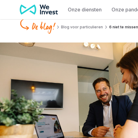
Ga naar de inhoud
Onze diensten
Onze pand
De blog!
Blog voor particulieren
6 niet te misse