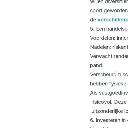
willen diversifi
sport geworden, 
de
verschille
5. Een handelsp
Voordelen: inri
Nadelen: riskant
Verwacht rendem
pand.
Verscheurd tus
hebben fysieke
Als vastgoedinv
risicovol. Deze
uitzonderlijke l
6. Investeren in