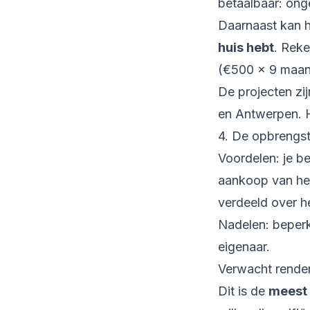
betaalbaar: ong
Daarnaast kan he
huis hebt
. Reke
(€500 x 9 maand
De projecten zi
en Antwerpen. 
4. De opbrengs
Voordelen: je b
aankoop van het
verdeeld over h
Nadelen: beperkt
eigenaar.
Verwacht rende
Dit is de
meest 