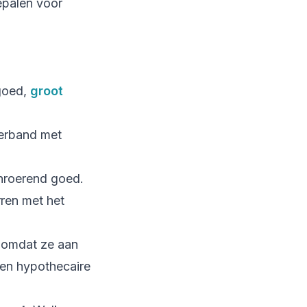
epalen voor
tgoed,
groot
verband met
nroerend goed.
rren met het
l omdat ze aan
een hypothecaire