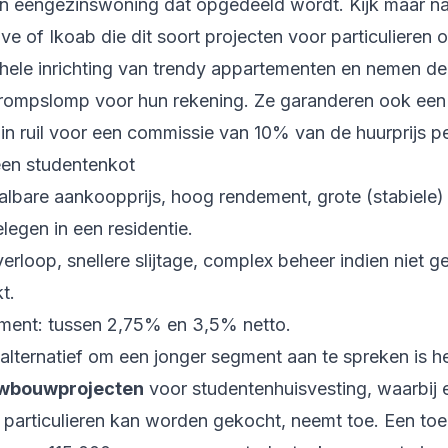
n eengezinswoning dat opgedeeld wordt. Kijk maar na
ive
of
Ikoab
die dit soort projecten voor particulieren o
hele inrichting van trendy appartementen en nemen de
 rompslomp voor hun rekening. Ze garanderen ook ee
in ruil voor een commissie van 10% van de huurprijs p
een studentenkot
albare aankoopprijs, hoog rendement, grote (stabiele)
legen in een residentie.
rloop, snellere slijtage, complex beheer indien niet g
t.
ment: tussen 2,75% en 3,5% netto.
 alternatief om een jonger segment aan te spreken is h
wbouwprojecten
voor studentenhuisvesting, waarbij 
r particulieren kan worden gekocht, neemt toe. Een toe