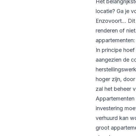
Het belangrijkste
locatie? Ga je 
Enzovoort… Dit z
renderen of nie
appartementen:
In principe hoe
aangezien de co
herstellingswer
hoger zijn, door
zal het beheer 
Appartementen
investering moe
verhuurd kan wor
groot apparteme