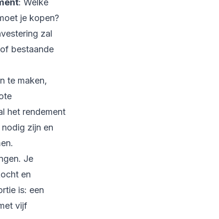
ment
: Welke
moet je kopen?
nvestering zal
 of bestaande
en te maken,
ote
al het rendement
 nodig zijn en
men.
ingen. Je
kocht en
tie is: een
et vijf