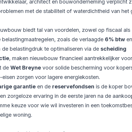
ntwikkelaar, architect en bouwonderneming verplicht z
j problemen met de stabiliteit of waterdichtheid van he
euwbouw biedt tal van voordelen, zowel op fiscaal als
e belastingmaatregelen, zoals de verlaagde
6% btw
en
 de belastingdruk te optimaliseren via de
scheiding
ctie
, maken nieuwbouw financieel aantrekkelijker voor
t de
Wet Breyne
voor solide bescherming voor kopers,
e-eisen zorgen voor lagere energiekosten.
arige garantie
en de
reservefondsen
is de koper bo
en zorgeloze ervaring in de eerste jaren na de aank
slimme keuze voor wie wil investeren in een toekomstbe
delige woning.