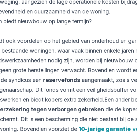
rweging, aangezien de lage operationele kosten bijdra
gevendheid en duurzaamheid van de woning.
 biedt nieuwbouw op lange termijn?
 ook voordelen op het gebied van onderhoud en gara
ot bestaande woningen, waar vaak binnen enkele jaren
dswerkzaamheden nodig zijn, worden bij nieuwbouw d
geen grote herstellingen verwacht. Bovendien wordt er
r de syndicus een
reservefonds
aangemaakt, zoals ver
enaarschap. Dit fonds vormt een veiligheidsbuffer v
gswerken en biedt kopers extra zekerheid.Een ander be
erzekering tegen verborgen gebreken
die de koper 
hermt. Dit is een bescherming die niet bestaat bij de
woning. Bovendien voorziet de
10-jarige garantie
v