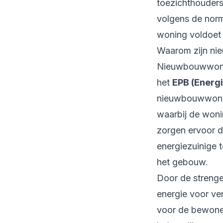
toezichthouders
volgens de norm
woning voldoet 
Waarom zijn ni
Nieuwbouwwonin
het
EPB (Energi
nieuwbouwwonin
waarbij de woni
zorgen ervoor d
energiezuinige t
het gebouw.
Door de streng
energie voor ver
voor de bewoner