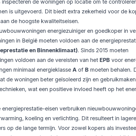
 inspecteren de woningen op locatie om te controleren
en is uitgevoerd. Dit biedt extra zekerheid voor de ko
aan de hoogste kwaliteitseisen.
euwbouwwoningen energiezuiniger en goedkoper in ve
gen in België moeten voldoen aan de energieprestati
eprestatie en Binnenklimaat)
. Sinds 2015 moeten
gen voldoen aan de vereisten van het
EPB
voor energ
ngen minimaal energieklasse
A
of
B
moeten behalen. D
at de woningen beter geïsoleerd zijn en gebruikmaken
echnieken, wat een positieve invloed heeft op het ene
e energieprestatie-eisen verbruiken nieuwbouwwoning
warming, koeling en verlichting. Dit resulteert in lage
s op de lange termijn. Voor zowel kopers als investeer