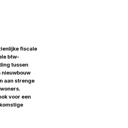
enlijke fiscale
ele btw-
iding tussen
is nieuwbouw
n aan strenge
ewoners.
ook voor een
ekomstige