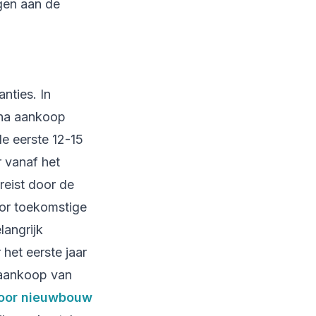
gen aan de
nties. In
 na aankoop
e eerste 12-15
 vanaf het
eist door de
oor toekomstige
langrijk
het eerste jaar
 aankoop van
oor nieuwbouw