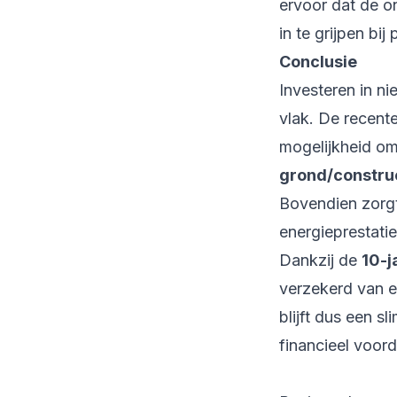
ervoor dat de o
in te grijpen bi
Conclusie
Investeren in ni
vlak. De recent
mogelijkheid om
grond/constru
Bovendien zorg
energieprestati
Dankzij de
10-j
verzekerd van e
blijft dus een 
financieel voor