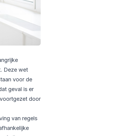
ngrijke
t. Deze wet
staan voor de
at geval is er
 voortgezet door
ing van regels
afhankelijke