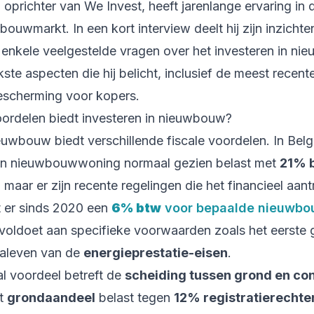
oprichter van We Invest, heeft jarenlange ervaring in 
ouwmarkt. In een kort interview deelt hij zijn inzichte
 enkele veelgestelde vragen over het investeren in ni
kste aspecten die hij belicht, inclusief de meest recente
escherming voor kopers.
oordelen biedt investeren in nieuwbouw?
euwbouw biedt verschillende fiscale voordelen. In Bel
n nieuwbouwwoning normaal gezien belast met
21% 
maar er zijn recente regelingen die het financieel aantr
 er sinds 2020 een
6% btw
voor bepaalde nieuwbo
voldoet aan specifieke voorwaarden zoals het eerste 
naleven van de
energieprestatie-eisen
.
al voordeel betreft de
scheiding tussen grond en con
et
grondaandeel
belast tegen
12% registratierechte