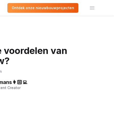
Ontdek onze nieuwbouwprojecten
Open het 
e voordelen van
w?
n
mans👩🏻‍💻
ent Creator