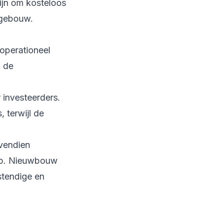
ijn om kosteloos
t gebouw.
 operationeel
 de
 investeerders.
 terwijl de
vendien
oop. Nieuwbouw
stendige en