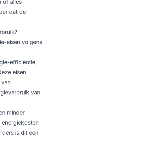
 of alles
per dat de
rbruik?
e-eisen volgens
ie-efficiëntie,
eze eisen
 van
rgieverbruik van
en minder
re energiekosten
ders is dit een