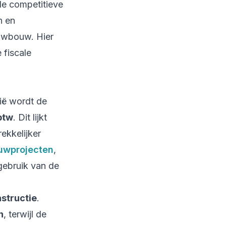
de competitieve
n en
euwbouw. Hier
 fiscale
gië wordt de
btw
. Dit lijkt
ekkelijker
uwprojecten
,
gebruik van de
structie
.
n
, terwijl de