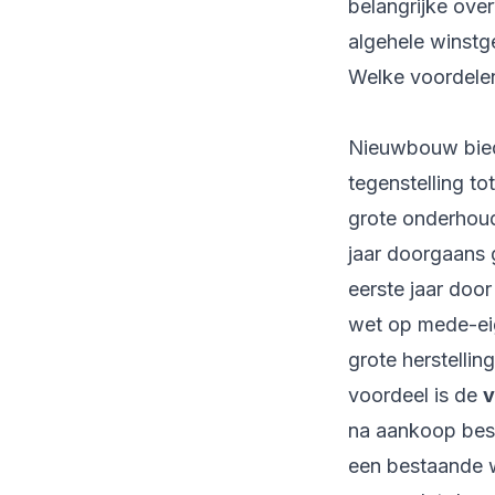
belangrijke ove
algehele winst
Welke voordelen
Nieuwbouw biedt
tegenstelling t
grote onderhou
jaar doorgaans 
eerste jaar doo
wet op mede-eig
grote herstellin
voordeel is de
v
na aankoop besc
een bestaande 