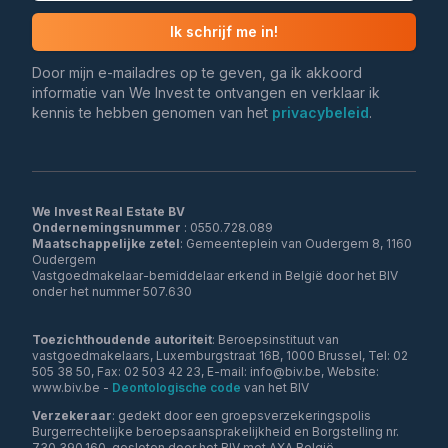
Ik schrijf me in!
Door mijn e-mailadres op te geven, ga ik akkoord
informatie van We Invest te ontvangen en verklaar ik
kennis te hebben genomen van het
privacybeleid
.
We Invest Real Estate BV
Ondernemingsnummer
Maatschappelijke zetel
: Gemeenteplein van Oudergem 8, 1160
Oudergem
Vastgoedmakelaar-bemiddelaar erkend in België door het BIV
onder het nummer 507.630
Toezichthoudende autoriteit
: Beroepsinstituut van
vastgoedmakelaars, Luxemburgstraat 16B, 1000 Brussel, Tel: 02
505 38 50, Fax: 02 503 42 23, E-mail: info@biv.be, Website:
www.biv.be -
Deontologische code
van het BIV
Verzekeraar
: gedekt door een groepsverzekeringspolis
Burgerrechtelijke beroepsaansprakelijkheid en Borgstelling nr.
730.390.160, gesloten door het BIV met AXA België