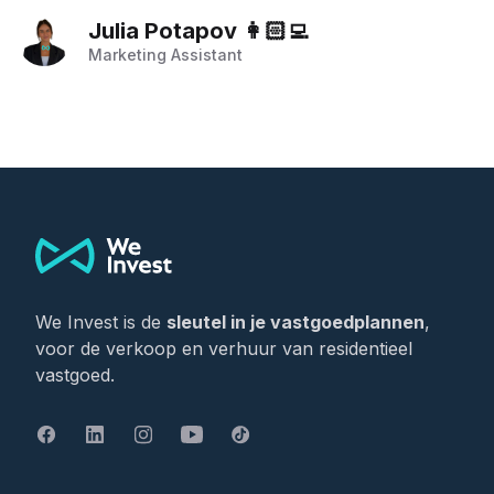
Julia Potapov 👩🏻‍💻
Marketing Assistant
Footer
We Invest is de
sleutel in je vastgoedplannen
,
voor de verkoop en verhuur van residentieel
vastgoed.