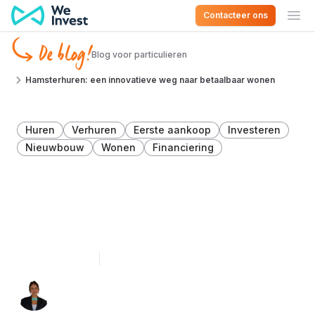
Ga naar de inhoud
Contacteer ons
Ope
De blog!
Blog voor particulieren
Hamsterhuren: een innovatieve weg naar betaalbaar wonen
Huren
Verhuren
Eerste aankoop
Investeren
Nieuwbouw
Wonen
Financiering
Hamsterhuren: een
innovatieve weg naar
betaalbaar wonen
9 februari 2026
4 minuten lezen
Julia Potapov 👩🏻‍💻
Marketing Assistant