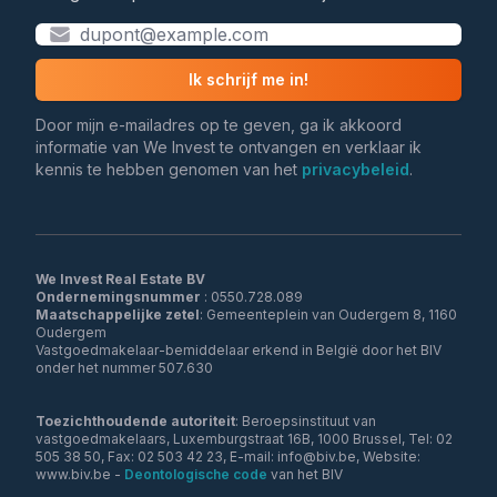
Ik schrijf me in!
Door mijn e-mailadres op te geven, ga ik akkoord
informatie van We Invest te ontvangen en verklaar ik
kennis te hebben genomen van het
privacybeleid
.
We Invest Real Estate BV
Ondernemingsnummer
Maatschappelijke zetel
: Gemeenteplein van Oudergem 8, 1160
Oudergem
Vastgoedmakelaar-bemiddelaar erkend in België door het BIV
onder het nummer 507.630
Toezichthoudende autoriteit
: Beroepsinstituut van
vastgoedmakelaars, Luxemburgstraat 16B, 1000 Brussel, Tel: 02
505 38 50, Fax: 02 503 42 23, E-mail: info@biv.be, Website:
www.biv.be -
Deontologische code
van het BIV