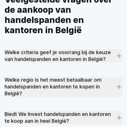
de aankoop van
handelspanden en
kantoren in België
Welke criteria geef je voorrang bij de keuze
van handelspanden en kantoren in België?
Locatie blijft het belangrijkste criterium: nabijheid van
openbaar vervoer, scholen en winkels. Daarna volgen de
Welke regio is het meest betaalbaar om
energieprestatie (het EPC-certificaat heeft een directe impact
handelspanden en kantoren te kopen in
op de lasten), de oppervlakte, de algemene staat van het
België?
pand en het totale budget inclusief bijkomende kosten. Onze
lokale makelaars helpen je deze criteria prioriteren volgens
De prijzen van handelspanden en kantoren variëren
jouw aankoopproject.
naargelang de locatie, de staat van het pand en de lokale
Biedt We Invest handelspanden en kantoren
vraag. Sommige provincies bieden toegankelijke
te koop aan in heel België?
opportuniteiten, andere kennen een sterke vraag die de