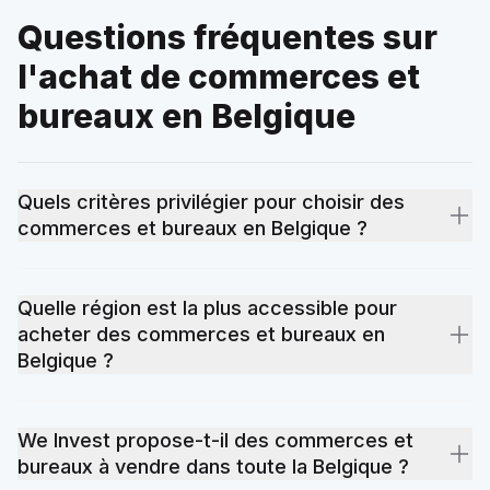
Questions fréquentes sur
l'achat de commerces et
bureaux en Belgique
Quels critères privilégier pour choisir des
commerces et bureaux en Belgique ?
La localisation reste le critère numéro un : proximité des
transports, des écoles et des commerces. Viennent ensuite la
Quelle région est la plus accessible pour
performance énergétique (le certificat PEB impacte
acheter des commerces et bureaux en
directement les charges), la superficie, l'état général du bien
Belgique ?
et le budget total incluant les frais annexes. Nos agents locaux
vous aident à prioriser ces critères selon votre projet d'achat.
Les prix des commerces et bureaux varient selon la
localisation, l'état du bien et la demande locale. Certaines
We Invest propose-t-il des commerces et
provinces offrent des opportunités accessibles, d'autres
bureaux à vendre dans toute la Belgique ?
concentrent une forte demande qui tire les prix vers le haut.