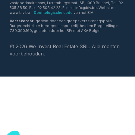
vastgoedmakelaars, Luxemburgstraat 16B, 1000 Brussel, Tel: 02
505 38 50, Fax: 02 503 42 23, E-mail: info@biv.be, Website:
www.biv.be -
Deontologische code
van het BIV
Verzekeraar
: gedekt door een groepsverzekeringspolis
Burgerrechtelijke beroepsaansprakelijkheid en Borgstelling nr.
730.390.160, gesloten door het BIV met AXA België
©
2026
We Invest Real Estate SRL. Alle rechten
voorbehouden.