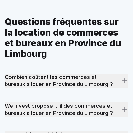
Questions fréquentes sur
la location de commerces
et bureaux en Province du
Limbourg
Combien coûtent les commerces et
bureaux à louer en Province du Limbourg ?
Les prix des commerces et bureaux à louer en Province du
Limbourg varient selon la localisation précise, l'état du bien et
We Invest propose-t-il des commerces et
la demande locale. Consultez nos annonces pour découvrir
bureaux à louer en Province du Limbourg ?
les offres actuellement disponibles et contactez nos agents
locaux pour une estimation adaptée à votre projet.
Oui. We Invest dispose d'agents locaux en Province du
Limbourg qui connaissent chaque quartier et chaque