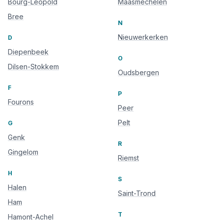
Bourg-Léopold
Maasmechelen
Bree
N
Nieuwerkerken
D
Diepenbeek
O
Dilsen-Stokkem
Oudsbergen
F
P
Fourons
Peer
Pelt
G
Genk
R
Gingelom
Riemst
H
S
Halen
Saint-Trond
Ham
T
Hamont-Achel