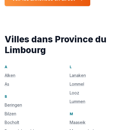
Villes dans Province du
Limbourg
A
L
Alken
Lanaken
As
Lommel
Looz
B
Lummen
Beringen
Bilzen
M
Bocholt
Maaseik