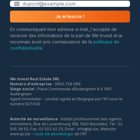
Je m’inscris !
En communiquant mon adresse e-mail, j'accepte de
recevoir des informations de la part de We Invest et je
reconnais avoir pris connaissance de la
politique de
confidentialité
.
We Invest Real Estate SRL
Numéro d'entreprise
Siège social
: Place Communale d’Auderghem 8 à 1160
Auderghem
Agent immobilier - courtier agréé en Belgique par l’IPI sous le
numéro 507.630
Autorité de surveillance
: Institut professionnel des agents
immobiliers, Rue du Luxembourg 16B, 1000 Bruxelles, Tel : 02
505 38 50, Fax: 02 503 42 23, Email : info@ipi.be, Website :
www.ipi.be –
code de déontologie
de l’IPI