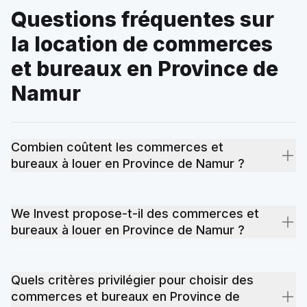
Questions fréquentes sur
la location de commerces
et bureaux en Province de
Namur
Combien coûtent les commerces et
bureaux à louer en Province de Namur ?
Les prix des commerces et bureaux à louer en Province de
Namur varient selon la localisation précise, l'état du bien et la
We Invest propose-t-il des commerces et
demande locale. Consultez nos annonces pour découvrir les
bureaux à louer en Province de Namur ?
offres actuellement disponibles et contactez nos agents
locaux pour une estimation adaptée à votre projet.
Oui. We Invest dispose d'agents locaux en Province de Namur
qui connaissent chaque quartier et chaque dynamique de prix.
Quels critères privilégier pour choisir des
Toutes nos annonces sont synchronisées en temps réel.
commerces et bureaux en Province de
Utilisez notre outil de recherche pour consulter l'ensemble