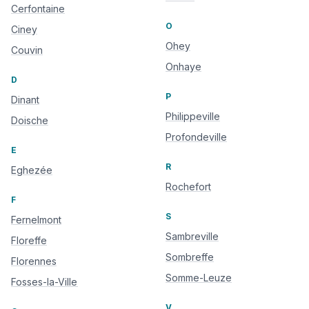
Cerfontaine
O
Ciney
Ohey
Couvin
Onhaye
D
P
Dinant
Philippeville
Doische
Profondeville
E
R
Eghezée
Rochefort
F
S
Fernelmont
Sambreville
Floreffe
Sombreffe
Florennes
Somme-Leuze
Fosses-la-Ville
V