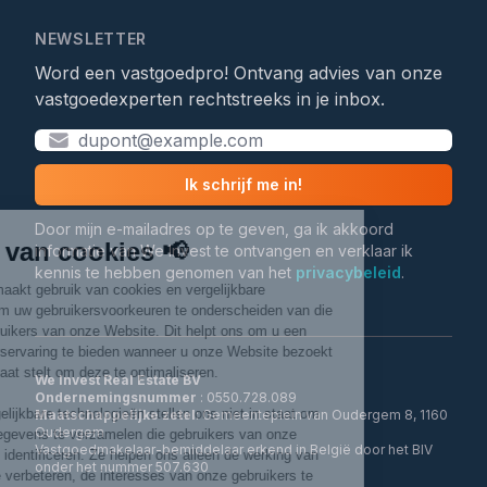
NEWSLETTER
Word een vastgoedpro! Ontvang advies van onze
vastgoedexperten rechtstreeks in je inbox.
Ik schrijf me in!
Door mijn e-mailadres op te geven, ga ik akkoord
informatie van We Invest te ontvangen en verklaar ik
kennis te hebben genomen van het
privacybeleid
.
We Invest Real Estate BV
Ondernemingsnummer
Maatschappelijke zetel
: Gemeenteplein van Oudergem 8, 1160
Oudergem
Vastgoedmakelaar-bemiddelaar erkend in België door het BIV
onder het nummer 507.630