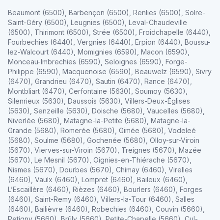
Beaumont (6500), Barbençon (6500), Renlies (6500), Solre-
Saint-Géry (6500), Leugnies (6500), Leval-Chaudeville
(6500), Thirimont (6500), Strée (6500), Froidchapelle (6440),
Fourbechies (6440), Vergnies (6440), Erpion (6440), Boussu-
lez-Walcourt (6440), Momignies (6590), Macon (6590),
Monceau-Imbrechies (6590), Seloignes (6590), Forge-
Philippe (6590), Macquenoise (6590), Beauwelz (6590), Sivry
(6470), Grandrieu (6470), Sautin (6470), Rance (6470),
Montbliart (6470), Cerfontaine (5630), Soumoy (5630),
Silenrieux (5630), Daussois (5630), Villers-Deux-Églises
(5630), Senzeille (5630), Doische (5680), Vaucelles (5680),
Niverlée (5680), Matagne-la-Petite (5680), Matagne-la-
Grande (5680), Romerée (5680), Gimée (5680), Vodeleé
(5680), Soulme (5680), Gochenée (5680), Olloy-sur-Viroin
(5670), Vierves-sur-Viroin (5670), Treignes (5670), Mazée
(5670), Le Mesnil (5670), Oignies-en-Thiérache (5670),
Nismes (5670), Dourbes (5670), Chimay (6460), Virelles
(6460), Vaulx (6460), Lompret (6460), Baileux (6460),
L’Escaillère (6460), Rièzes (6460), Bourlers (6460), Forges
(6460), Saint-Remy (6460), Villers-la-Tour (6460), Salles
(6460), Bailièvre (6460), Robechies (6460), Couvin (5660),
Petigny (5660), Brûly (5660), Petite-Chapelle (5660), Cul-