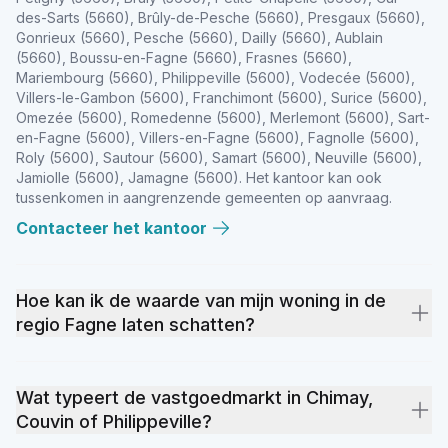
des-Sarts (5660), Brûly-de-Pesche (5660), Presgaux (5660),
Gonrieux (5660), Pesche (5660), Dailly (5660), Aublain
(5660), Boussu-en-Fagne (5660), Frasnes (5660),
Mariembourg (5660), Philippeville (5600), Vodecée (5600),
Villers-le-Gambon (5600), Franchimont (5600), Surice (5600),
Omezée (5600), Romedenne (5600), Merlemont (5600), Sart-
en-Fagne (5600), Villers-en-Fagne (5600), Fagnolle (5600),
Roly (5600), Sautour (5600), Samart (5600), Neuville (5600),
Jamiolle (5600), Jamagne (5600). Het kantoor kan ook
tussenkomen in aangrenzende gemeenten op aanvraag.
Contacteer het kantoor
Hoe kan ik de waarde van mijn woning in de
regio Fagne laten schatten?
Een nauwkeurige waardebepaling is een cruciale stap voor
een succesvolle verkoop. Onze
gratis online
Wat typeert de vastgoedmarkt in Chimay,
schattingstool
op weinvest.be geeft een eerste indicatie in 2
Couvin of Philippeville?
minuten. Voor een grondigere analyse maakt ons team een
afspraak voor een plaatsbezoek, waarbij we rekening houden