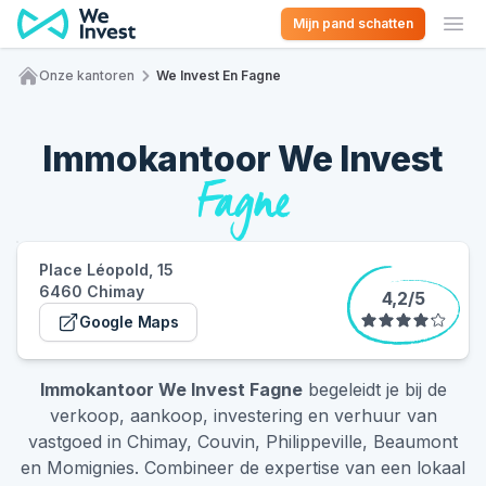
Ga naar de inhoud
Mijn pand schatten
Ope
Onze kantoren
We Invest En Fagne
Home
Immokantoor We Invest
Fagne
Place Léopold, 15
6460 Chimay
4,2
/
5
Google Maps
(opent in een nieuw tabblad)
Immokantoor We Invest Fagne
begeleidt je bij de
verkoop, aankoop, investering en verhuur van
vastgoed in Chimay, Couvin, Philippeville, Beaumont
en Momignies. Combineer de expertise van een lokaal