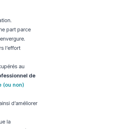
ation.
une part parce
 envergure.
 l’effort
écupérés au
fessionnel de
e (ou non)
ainsi d’améliorer
ue la