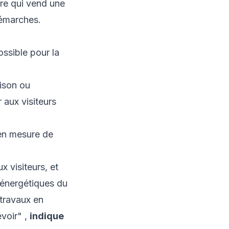
ire qui vend une
démarches.
ossible pour la
ison ou
 aux visiteurs
 en mesure de
x visiteurs, et
 énergétiques du
 travaux en
évoir"
,
indique