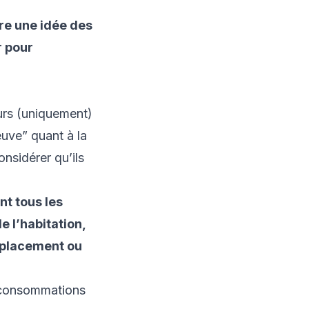
re une idée des
r pour
urs (uniquement)
uve” quant à la
onsidérer qu’ils
nt tous les
e l’habitation,
emplacement ou
s consommations