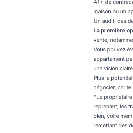
Afin de contreca
maison ou un ap
Un audit, des de
La première
opt
vente, notammen
Vous pouvez éve
appartement par 
une vision clair
Plus le potentie
négocier, car le
"Le propriétaire
reprenant, les t
bien, voire même
remettant des de