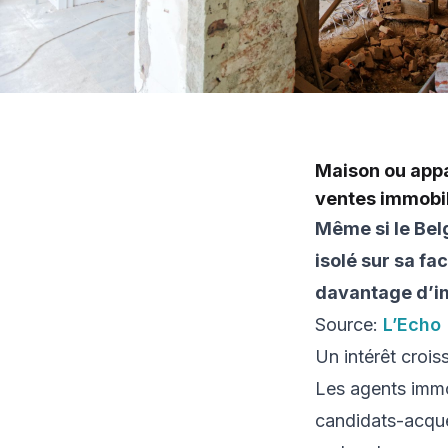
Maison ou appa
ventes immobil
Même si le Bel
isolé sur sa f
davantage d’i
Source:
L’Echo
Un intérêt crois
Les agents immo
candidats-acqué