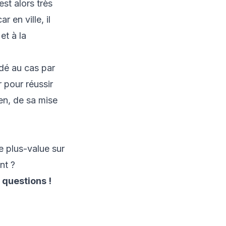
st alors très
r en ville, il
et à la
rdé au cas par
 pour réussir
ien, de sa mise
e plus-value sur
nt ?
 questions !