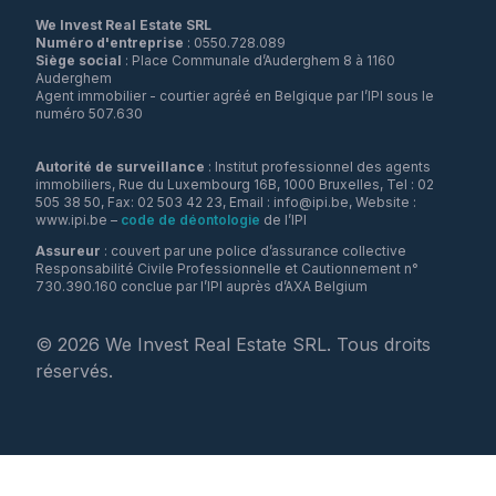
We Invest Real Estate SRL
Numéro d'entreprise
Siège social
: Place Communale d’Auderghem 8 à 1160
Auderghem
Agent immobilier - courtier agréé en Belgique par l’IPI sous le
numéro 507.630
Autorité de surveillance
: Institut professionnel des agents
immobiliers, Rue du Luxembourg 16B, 1000 Bruxelles, Tel : 02
505 38 50, Fax: 02 503 42 23, Email : info@ipi.be, Website :
www.ipi.be –
code de déontologie
de l’IPI
Assureur
: couvert par une police d’assurance collective
Responsabilité Civile Professionnelle et Cautionnement n°
730.390.160 conclue par l’IPI auprès d’AXA Belgium
©
2026
We Invest Real Estate SRL. Tous droits
réservés.