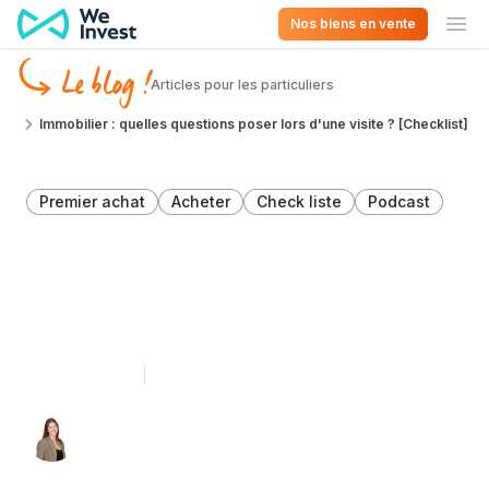
Aller au contenu
Nos biens en vente
Ouv
Le blog !
Articles pour les particuliers
Immobilier : quelles questions poser lors d'une visite ? [Checklist]
Premier achat
Acheter
Check liste
Podcast
Immobilier : quelles
questions poser lors d'une
visite ? [Checklist]
14 juillet 2024
5 minutes de lecture
Léa Léonard 👩🏻‍💻
Spécialiste du décryptage immobilier en
Belgique