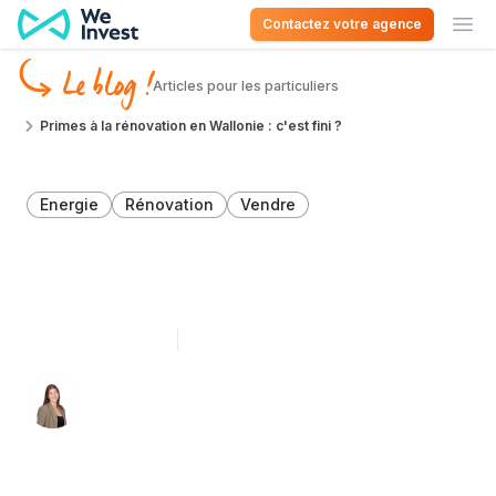
Aller au contenu
Contactez votre agence
Ouv
Le blog !
Articles pour les particuliers
Primes à la rénovation en Wallonie : c'est fini ?
Energie
Rénovation
Vendre
Primes à la rénovation en
Wallonie : c'est fini ?
19 décembre 2025
4 minutes de lecture
Léa Léonard 👩🏻‍💻
Spécialiste du décryptage immobilier en
Belgique