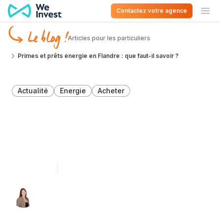
Aller au contenu
Contactez votre agence
Ouv
Le blog !
Articles pour les particuliers
Primes et prêts énergie en Flandre : que faut-il savoir ?
Actualité
Energie
Acheter
Primes et prêts énergie en
Flandre : que faut-il savoir
?
5 mars 2025
5 minutes de lecture
Léa Léonard 👩🏻‍💻
Spécialiste du décryptage immobilier en
Belgique