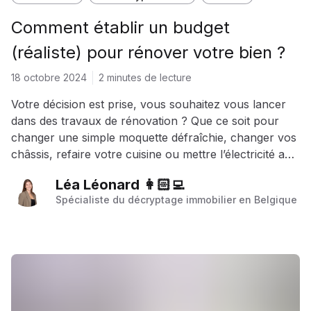
Comment établir un budget
(réaliste) pour rénover votre bien ?
18 octobre 2024
2 minutes de lecture
Votre décision est prise, vous souhaitez vous lancer
dans des travaux de rénovation ? Que ce soit pour
changer une simple moquette défraîchie, changer vos
châssis, refaire votre cuisine ou mettre l’électricité aux
normes, il est important de définir le budget des
Léa Léonard 👩🏻‍💻
travaux et voir s'il entre en adéquation avec celui que
Spécialiste du décryptage immobilier en Belgique
vous vouliez y accorder. Voici les clés pour établir un
budget rénovation réaliste.