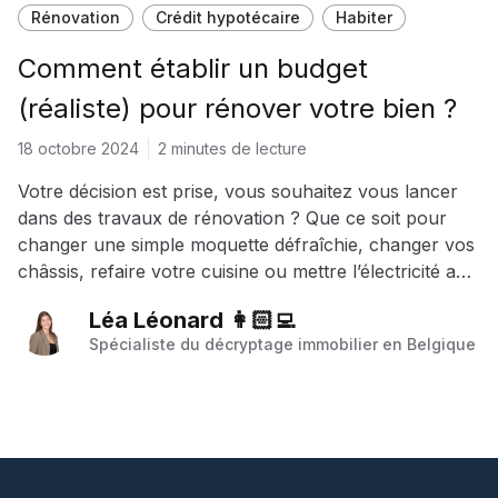
Rénovation
Crédit hypotécaire
Habiter
Comment établir un budget
(réaliste) pour rénover votre bien ?
18 octobre 2024
2 minutes de lecture
Votre décision est prise, vous souhaitez vous lancer
dans des travaux de rénovation ? Que ce soit pour
changer une simple moquette défraîchie, changer vos
châssis, refaire votre cuisine ou mettre l’électricité aux
normes, il est important de définir le budget des
Léa Léonard 👩🏻‍💻
travaux et voir s'il entre en adéquation avec celui que
Spécialiste du décryptage immobilier en Belgique
vous vouliez y accorder. Voici les clés pour établir un
budget rénovation réaliste.
Footer