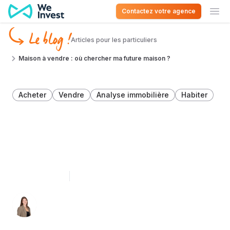
Aller au contenu
Contactez votre agence
Ouv
Le blog !
Articles pour les particuliers
Maison à vendre : où chercher ma future maison ?
Acheter
Vendre
Analyse immobilière
Habiter
Maison à vendre : où
chercher ma future maison
?
1 octobre 2025
4 minutes de lecture
Léa Léonard 👩🏻‍💻
Spécialiste du décryptage immobilier en
Belgique