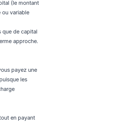
ital (le montant
 ou variable
s que de capital
 terme approche.
vous payez une
puisque les
 charge
 tout en payant