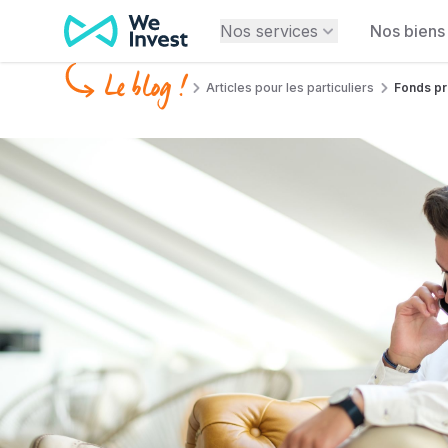
Aller au contenu
Nos services
Nos biens
Le blog !
Articles pour les particuliers
Fonds pro