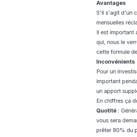
Avantages
S'il s'agit d'un 
mensuelles récla
Il est important
qui, nous le ver
cette formule de
Inconvénients
Pour un investi
important penda
un apport supplé
En chiffres ça d
Quotité
: Généra
vous sera deman
prêter 80% du p