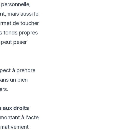
 personnelle,
t, mais aussi le
permet de toucher
es fonds propres
i peut peser
spect à prendre
dans un bien
ers.
 aux droits
montant à l’acte
ximativement