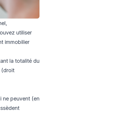
el,
uvez utiliser
nt immobilier
t la totalité du
 (droit
i ne peuvent (en
ossèdent