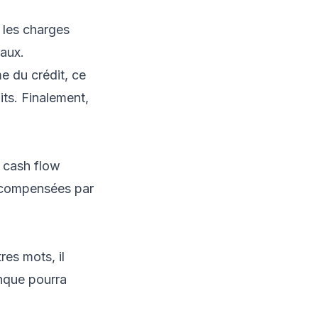
n les charges
taux.
e du crédit, ce
its. Finalement,
n cash flow
e compensées par
es mots, il
nque pourra