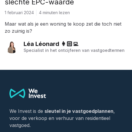
slechte EPC-waarde
1 februari 2024
4 minuten lezen
Maar wat als je een woning te koop zet die toch niet
zo zuinig is?
Léa Léonard 👩🏻‍💻
Specialist in het ontcijferen van vastgoedtermen
Footer
We Invest is de
sleutel in je vastgoedplannen
,
voor de verkoop en verhuur van residentieel
vastgoed.