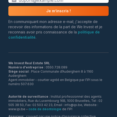
Je m’inscris !
En communiquant mon adresse e-mail, j'accepte de
recevoir des informations de la part de We Invest et je
reconnais avoir pris connaissance de la
politique de
confidentialité
.
We Invest Real Estate SRL
Numéro d'entreprise
Siège social
: Place Communale d’Auderghem 8 à 1160
Auderghem
Agent immobilier - courtier agréé en Belgique par l’IPI sous le
numéro 507.630
Autorité de surveillance
: Institut professionnel des agents
immobiliers, Rue du Luxembourg 16B, 1000 Bruxelles, Tel : 02
505 38 50, Fax: 02 503 42 23, Email : info@ipi.be, Website :
www.ipi.be –
code de déontologie
de l’IPI
Assureur
: couvert par une police d’assurance collective