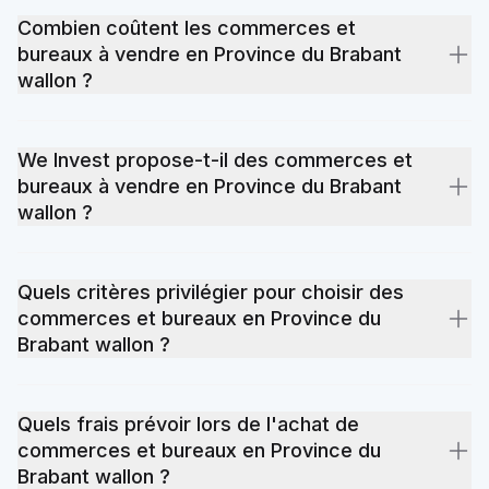
Combien coûtent les commerces et
bureaux à vendre en Province du Brabant
wallon ?
Les prix des commerces et bureaux à vendre en Province du
Brabant wallon varient selon la localisation précise, l'état du
We Invest propose-t-il des commerces et
bien et la demande locale. Consultez nos annonces pour
bureaux à vendre en Province du Brabant
découvrir les offres actuellement disponibles et contactez nos
wallon ?
agents locaux pour une estimation adaptée à votre projet.
Oui. We Invest dispose d'agents locaux en Province du
Brabant wallon qui connaissent chaque quartier et chaque
Quels critères privilégier pour choisir des
dynamique de prix. Toutes nos annonces sont synchronisées
commerces et bureaux en Province du
en temps réel. Utilisez notre outil de recherche pour consulter
Brabant wallon ?
l'ensemble des commerces et bureaux disponibles à vendre
en Province du Brabant wallon.
La localisation précise reste le critère numéro un : proximité
des transports, des écoles et des commerces. Viennent
Quels frais prévoir lors de l'achat de
ensuite la performance énergétique (le certificat PEB impacte
commerces et bureaux en Province du
directement les charges), la superficie et l'état général du
Brabant wallon ?