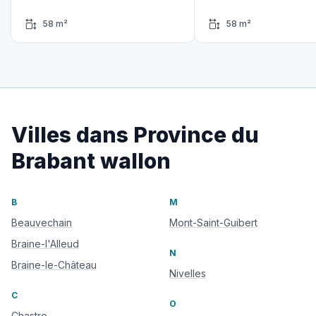
58 m²
58 m²
Villes dans Province du
Brabant wallon
B
M
Beauvechain
Mont-Saint-Guibert
Braine-l'Alleud
N
Braine-le-Château
Nivelles
C
O
Chastre