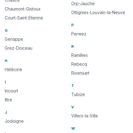
Orp-Jauche
Chaumont-Gistoux
Ottignies-Louvain-la-Neuve
Court-Saint-Etienne
P
G
Perwez
Genappe
R
Grez-Doiceau
Ramillies
H
Rebecq
Hélécine
Rixensart
I
T
Incourt
Tubize
Ittre
V
J
Villers-la-Ville
Jodoigne
W