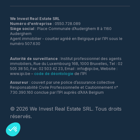
We Invest Real Estate SRL
Numéro d'entreprise
Siège social
: Place Communale d’Auderghem 8 à 1160
Auderghem
Agent immobilier - courtier agréé en Belgique par l’IPI sous le
numéro 507.630
Autorité de surveillance
: Institut professionnel des agents
immobiliers, Rue du Luxembourg 16B, 1000 Bruxelles, Tel : 02
505 38 50, Fax: 02 503 42 23, Email : info@ipi.be, Website :
www.ipi.be –
code de déontologie
de l’IPI
Assureur
: couvert par une police d’assurance collective
Responsabilité Civile Professionnelle et Cautionnement n°
730.390.160 conclue par l’IPI auprès d’AXA Belgium
©
2026
We Invest Real Estate SRL. Tous droits
réservés.