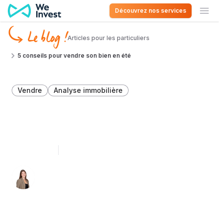
Aller au contenu
Découvrez nos services
Ouv
Le blog !
Articles pour les particuliers
5 conseils pour vendre son bien en été
Vendre
Analyse immobilière
5 conseils pour vendre son
bien en été
26 mai 2023
4 minutes de lecture
Léa Léonard 👩🏻‍💻
Spécialiste du décryptage immobilier en
Belgique