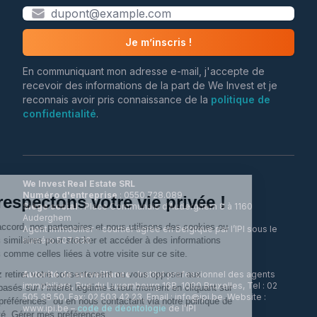
Je m’inscris !
En communiquant mon adresse e-mail, j'accepte de
recevoir des informations de la part de We Invest et je
reconnais avoir pris connaissance de la
politique de
confidentialité
.
We Invest Real Estate SRL
Numéro d'entreprise
Siège social
: Place Communale d’Auderghem 8 à 1160
Auderghem
Agent immobilier - courtier agréé en Belgique par l’IPI sous le
numéro 507.630
Autorité de surveillance
: Institut professionnel des agents
immobiliers, Rue du Luxembourg 16B, 1000 Bruxelles, Tel : 02
505 38 50, Fax: 02 503 42 23, Email : info@ipi.be, Website :
www.ipi.be –
code de déontologie
de l’IPI