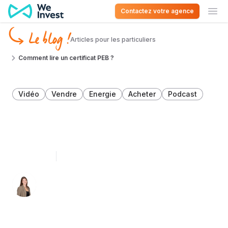
Aller au contenu
Contactez votre agence
Ouv
Le blog !
Articles pour les particuliers
Comment lire un certificat PEB ?
Vidéo
Vendre
Energie
Acheter
Podcast
Comment lire un certificat
PEB ?
8 juin 2025
5 minutes de lecture
Léa Léonard 👩🏻‍💻
Spécialiste du décryptage immobilier en
Belgique