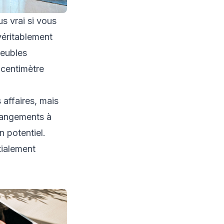
us vrai si vous
véritablement
meubles
 centimètre
affaires, mais
 rangements à
 potentiel.
tialement