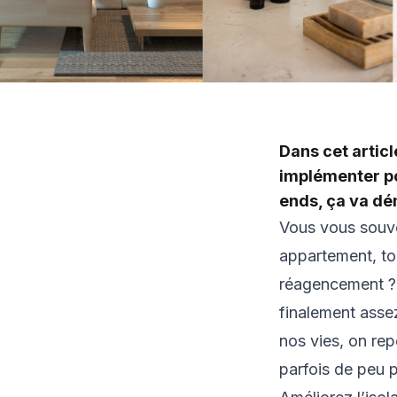
Dans cet artic
implémenter po
ends, ça va d
Vous vous souv
appartement, to
réagencement ? 
finalement assez
nos vies, on repo
parfois de peu p