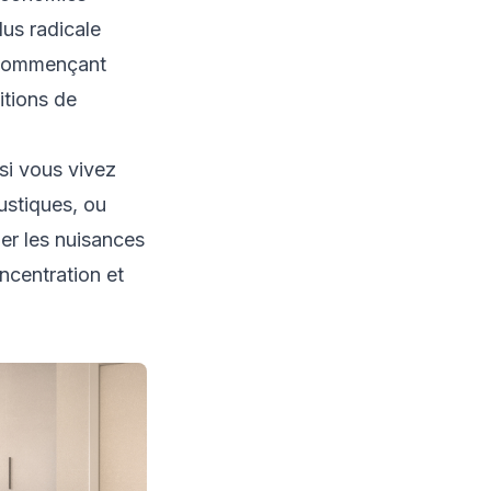
lus radicale
n commençant
itions de
 si vous vivez
ustiques, ou
er les nuisances
ncentration et