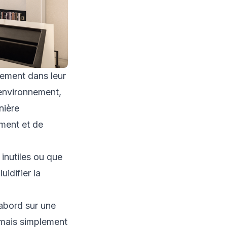
tement dans leur
 environnement,
nière
ment et de
 inutiles ou que
idifier la
’abord sur une
, mais simplement