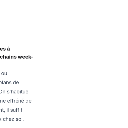
es à
ochains week-
 ou
plans de
On s’habitue
hme effréné de
 il suffit
x chez soi.