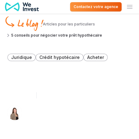
Aller au contenu
Contactez votre agence
Ouv
Le blog !
Articles pour les particuliers
5 conseils pour négocier votre prêt hypothécaire
Juridique
Crédit hypotécaire
Acheter
5 conseils pour négocier
votre prêt hypothécaire
11 avril 2025
3 minutes de lecture
Léa Léonard 👩🏻‍💻
Spécialiste du décryptage immobilier en
Belgique