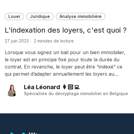
Louer
Juridique
Analyse immobilière
L'indexation des loyers, c'est quoi ?
27 juin 2023
2 minutes de lecture
Lorsque vous signez un bail pour un bien immobilier,
le loyer est en principe fixé pour toute la durée du
contrat. En revanche, le loyer peut être “indexé” ce
qui permet d’adapter annuellement les loyers au
niveau du coût de la vie. De la sorte, le propriétaire ne
Léa Léonard 👩🏻‍💻
voit donc pas sa rentabilité diminuer au fil du temps en
Spécialiste du décryptage immobilier en Belgique
raison de l’augmentation du coût de la vie. Comment
fonctionne cette indexation ? On vous explique.
Footer