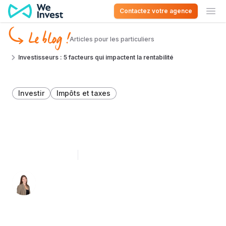
Aller au contenu
Contactez votre agence
Ouv
Le blog !
Articles pour les particuliers
Investisseurs : 5 facteurs qui impactent la rentabilité
Investir
Impôts et taxes
Investisseurs : 5 facteurs
qui impactent la rentabilité
3 novembre 2025
3 minutes de lecture
Léa Léonard 👩🏻‍💻
Spécialiste du décryptage immobilier en
Belgique