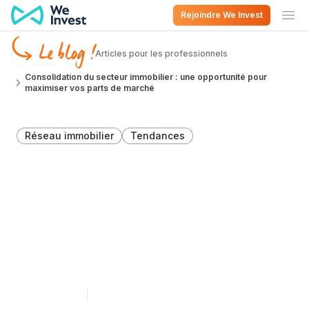
Aller au contenu
Rejoindre We Invest
Ouv
Le blog !
Articles pour les professionnels
Consolidation du secteur immobilier : une opportunité pour
maximiser vos parts de marché
Réseau immobilier
Tendances
Consolidation du secteur
immobilier : une
opportunité pour
maximiser vos parts de
marché
19 mars 2024
5 minutes de lecture