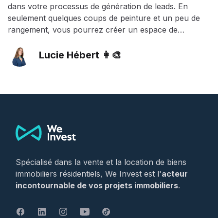
dans votre processus de génération de leads. En
seulement quelques coups de peinture et un peu de
rangement, vous pourrez créer un espace de
confiance où vos prospects pourront se transformer
en clients. Car oui, il ne suffit pas de faire du cold
Lucie Hébert 👩‍🎨
calling ou de savoir bien utiliser les données de vos
prospects pour trouver de nouveaux clients.
Footer
Spécialisé dans la vente et la location de biens
immobiliers résidentiels, We Invest est l'
acteur
incontournable de vos projets immobiliers
.