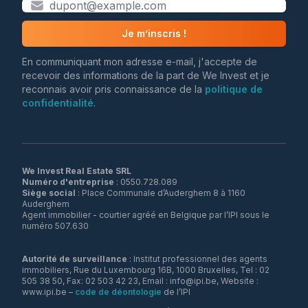
Je m’inscris !
En communiquant mon adresse e-mail, j'accepte de
recevoir des informations de la part de We Invest et je
reconnais avoir pris connaissance de la
politique de
confidentialité
.
We Invest Real Estate SRL
Numéro d'entreprise
Siège social
: Place Communale d’Auderghem 8 à 1160
Auderghem
Agent immobilier - courtier agréé en Belgique par l’IPI sous le
numéro 507.630
Autorité de surveillance
: Institut professionnel des agents
immobiliers, Rue du Luxembourg 16B, 1000 Bruxelles, Tel : 02
505 38 50, Fax: 02 503 42 23, Email : info@ipi.be, Website :
www.ipi.be –
code de déontologie
de l’IPI