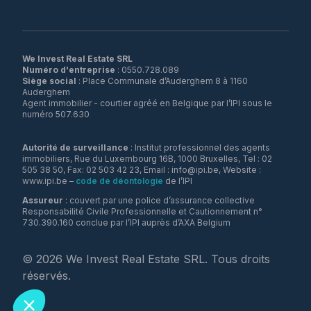
We Invest Real Estate SRL
Numéro d'entreprise
Siège social
: Place Communale d’Auderghem 8 à 1160
Auderghem
Agent immobilier - courtier agréé en Belgique par l’IPI sous le
numéro 507.630
Autorité de surveillance
: Institut professionnel des agents
immobiliers, Rue du Luxembourg 16B, 1000 Bruxelles, Tel : 02
505 38 50, Fax: 02 503 42 23, Email : info@ipi.be, Website :
www.ipi.be –
code de déontologie
de l’IPI
Assureur
: couvert par une police d’assurance collective
Responsabilité Civile Professionnelle et Cautionnement n°
730.390.160 conclue par l’IPI auprès d’AXA Belgium
©
2026
We Invest Real Estate SRL. Tous droits
réservés.