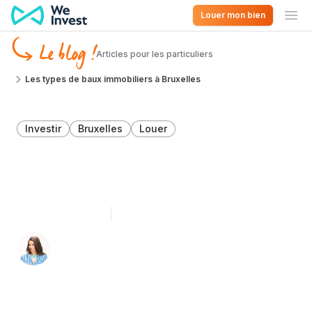
Aller au contenu
Louer mon bien
Ouv
Le blog !
Articles pour les particuliers
Les types de baux immobiliers à Bruxelles
Investir
Bruxelles
Louer
Les types de baux
immobiliers à Bruxelles
5 septembre 2023
3 minutes de lecture
Laureline Bragard ✍️
Experte Immo' à Bruxelles