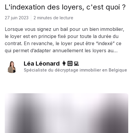
L'indexation des loyers, c'est quoi ?
27 juin 2023
2 minutes de lecture
Lorsque vous signez un bail pour un bien immobilier,
le loyer est en principe fixé pour toute la durée du
contrat. En revanche, le loyer peut être “indexé” ce
qui permet d’adapter annuellement les loyers au
niveau du coût de la vie. De la sorte, le propriétaire ne
Léa Léonard 👩🏻‍💻
voit donc pas sa rentabilité diminuer au fil du temps en
Spécialiste du décryptage immobilier en Belgique
raison de l’augmentation du coût de la vie. Comment
fonctionne cette indexation ? On vous explique.