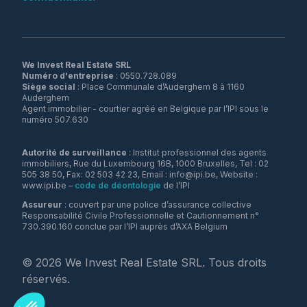
We Invest Real Estate SRL
Numéro d'entreprise
Siège social
: Place Communale d’Auderghem 8 à 1160
Auderghem
Agent immobilier - courtier agréé en Belgique par l’IPI sous le
numéro 507.630
Autorité de surveillance
: Institut professionnel des agents
immobiliers, Rue du Luxembourg 16B, 1000 Bruxelles, Tel : 02
505 38 50, Fax: 02 503 42 23, Email : info@ipi.be, Website :
www.ipi.be –
code de déontologie
de l’IPI
Assureur
: couvert par une police d’assurance collective
Responsabilité Civile Professionnelle et Cautionnement n°
730.390.160 conclue par l’IPI auprès d’AXA Belgium
©
2026
We Invest Real Estate SRL. Tous droits
réservés.