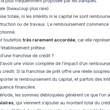
on la plus fréquemment proposée par les banques.
ale (beaucoup plus rare)
se totale, ni les intérêts ni le capital ne sont rembour
struction ou de travaux. Le remboursement commence
eptionné.
t toutefois
très rarement accordée
, car elle représe
l’établissement prêteur.
 d’une franchise de crédit ?
 d’avoir une vision complète de l’impact d’un rembourse
u crédit. Si la franchise de prêt offre une réelle souple
porter le remboursement du capital, et parfois des intér
uence financière.
ériode, les sommes débloquées génèrent ce que l’on a
alaires
, qui viennent s’ajouter au montant total du créd