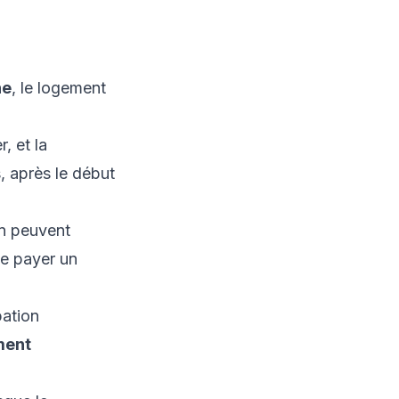
ne
, le logement
, et la
, après le début
on peuvent
de payer un
pation
ment