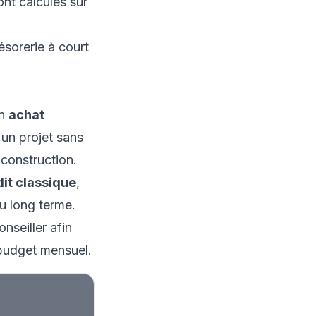
ont calculés sur
ésorerie à court
un
achat
 un projet sans
construction.
dit classique
,
u long terme.
nseiller afin
e budget mensuel.