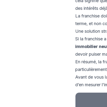
cela signifie qu
des intérêts déj
La franchise doi
terme, et non co
Une solution str
Si la franchise a
immobilier neu
devoir puiser m
En résumé, la f
particulièrement
Avant de vous la
d’en mesurer l’i