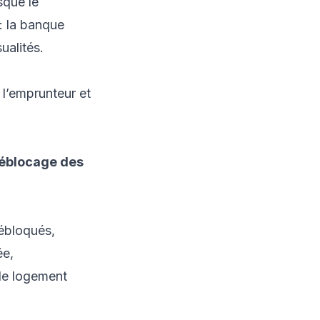
sque le
 : la banque
ualités.
 l’emprunteur et
déblocage des
débloqués,
ée,
le logement