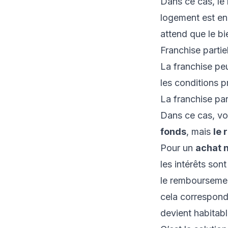
Dans ce cas, le
logement est en 
attend que le bi
Franchise partiel
La franchise peu
les conditions 
La franchise par
Dans ce cas, v
fonds
, mais
le 
Pour un
achat 
les intérêts son
le remboursement
cela correspond
devient habitabl