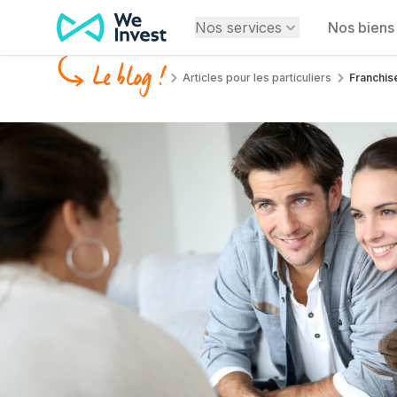
Aller au contenu
Nos services
Nos biens
Le blog !
Articles pour les particuliers
Franchise