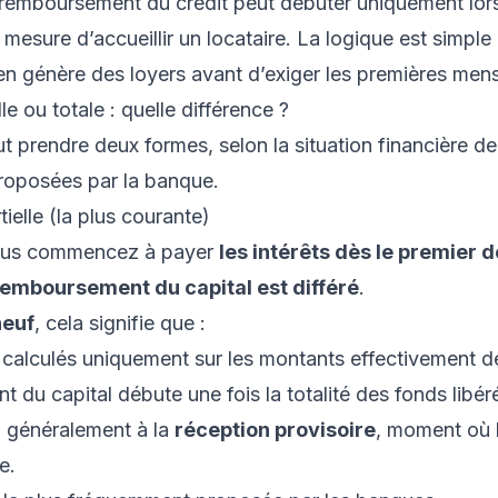
 remboursement du crédit peut débuter uniquement lor
mesure d’accueillir un locataire. La logique est simple
en génère des loyers avant d’exiger les premières mens
le ou totale : quelle différence ?
t prendre deux formes, selon la situation financière de
proposées par la banque.
tielle (la plus courante)
ous commencez à payer
les intérêts dès le premier 
remboursement du capital est différé
.
neuf
, cela signifie que :
t calculés uniquement sur les montants effectivement 
 du capital débute une fois la totalité des fonds libér
 généralement à la
réception provisoire
, moment où 
e.