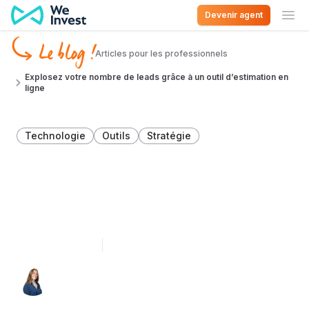
Aller au contenu
Devenir agent
Ouv
Le blog !
Articles pour les professionnels
Explosez votre nombre de leads grâce à un outil d’estimation en
ligne
Technologie
Outils
Stratégie
Explosez votre nombre de
leads grâce à un outil
d’estimation en ligne
20 octobre 2022
4 minutes de lecture
Lucie Hébert 👩‍🎨