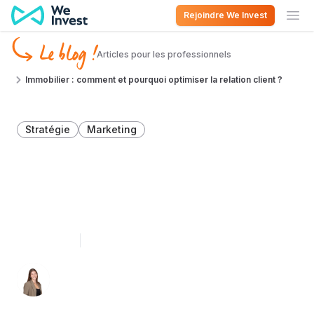
Aller au contenu
Rejoindre We Invest
Ouv
Le blog !
Articles pour les professionnels
Immobilier : comment et pourquoi optimiser la relation client ?
Stratégie
Marketing
Immobilier : comment et
pourquoi optimiser la
relation client ?
1 août 2023
5 minutes de lecture
Léa Léonard 👩🏻‍💻
Spécialiste du décryptage immobilier en
Belgique