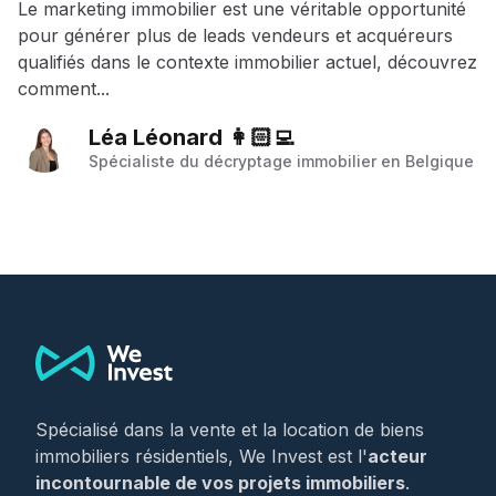
Le marketing immobilier est une véritable opportunité
pour générer plus de leads vendeurs et acquéreurs
qualifiés dans le contexte immobilier actuel, découvrez
comment...
Léa Léonard 👩🏻‍💻
Spécialiste du décryptage immobilier en Belgique
Footer
Spécialisé dans la vente et la location de biens
immobiliers résidentiels, We Invest est l'
acteur
incontournable de vos projets immobiliers
.