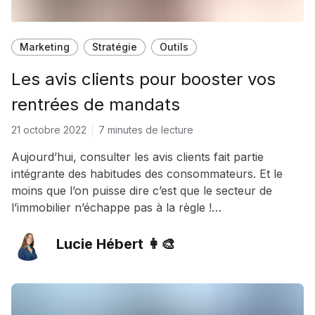
Marketing
Stratégie
Outils
Les avis clients pour booster vos
rentrées de mandats
21 octobre 2022
7 minutes de lecture
Aujourd’hui, consulter les avis clients fait partie
intégrante des habitudes des consommateurs. Et le
moins que l’on puisse dire c’est que le secteur de
l’immobilier n’échappe pas à la règle !
Véritable bouche-à-oreille 2.0, ces commentaires
offrent donc une belle opportunité de se démarquer,
Lucie Hébert 👩‍🎨
lorsqu’ils sont bien gérés. Dans cet article, notre
expert marketing vous délivre les secrets pour
décrocher les étoiles…