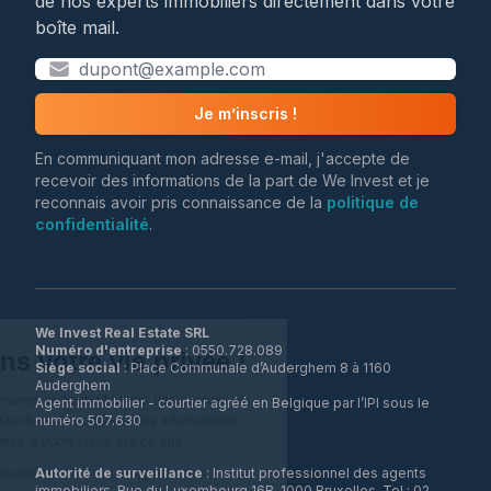
de nos experts immobiliers directement dans votre
boîte mail.
Je m’inscris !
En communiquant mon adresse e-mail, j'accepte de
recevoir des informations de la part de We Invest et je
reconnais avoir pris connaissance de la
politique de
confidentialité
.
We Invest Real Estate SRL
Numéro d'entreprise
Siège social
: Place Communale d’Auderghem 8 à 1160
Auderghem
Agent immobilier - courtier agréé en Belgique par l’IPI sous le
numéro 507.630
Autorité de surveillance
: Institut professionnel des agents
immobiliers, Rue du Luxembourg 16B, 1000 Bruxelles, Tel : 02