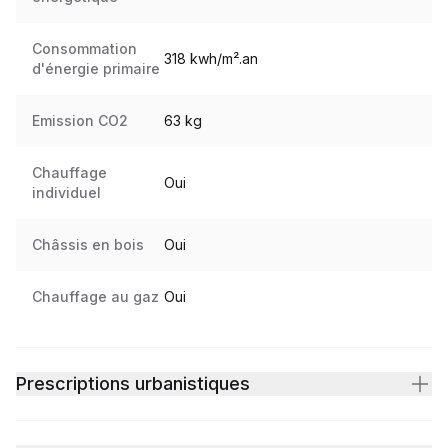
parkings
1
extérieurs
Consommation
318 kwh/m².an
d'énergie primaire
Emission CO2
63 kg
Chauffage
Oui
individuel
Châssis en bois
Oui
Chauffage au gaz
Oui
Prescriptions urbanistiques
Type de zone
Pas situé en zone inondable