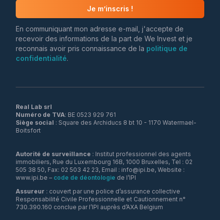
Je m’inscris !
En communiquant mon adresse e-mail, j'accepte de
recevoir des informations de la part de We Invest et je
reconnais avoir pris connaissance de la
politique de
confidentialité
.
Real Lab srl
Numéro de TVA
Siège social
: Square des Archiducs 8 bt 10 - 1170 Watermael-
Boitsfort
Autorité de surveillance
: Institut professionnel des agents
immobiliers, Rue du Luxembourg 16B, 1000 Bruxelles, Tel : 02
505 38 50, Fax: 02 503 42 23, Email : info@ipi.be, Website :
www.ipi.be –
code de déontologie
de l’IPI
Assureur
: couvert par une police d’assurance collective
Responsabilité Civile Professionnelle et Cautionnement n°
730.390.160 conclue par l’IPI auprès d’AXA Belgium