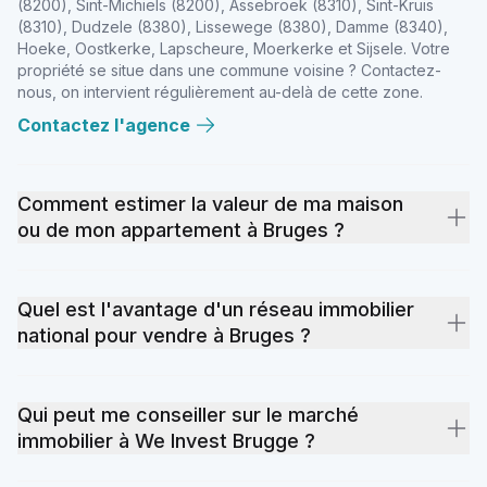
(8200), Sint-Michiels (8200), Assebroek (8310), Sint-Kruis
(8310), Dudzele (8380), Lissewege (8380), Damme (8340),
Hoeke, Oostkerke, Lapscheure, Moerkerke et Sijsele. Votre
propriété se situe dans une commune voisine ? Contactez-
nous, on intervient régulièrement au-delà de cette zone.
Contactez l'agence
Comment estimer la valeur de ma maison
ou de mon appartement à Bruges ?
Notre outil en ligne sur weinvest.be donne une première
estimation en 2 minutes. Pour une évaluation plus précise
Quel est l'avantage d'un réseau immobilier
tenant compte de la localisation, des caractéristiques de votre
national pour vendre à Bruges ?
propriété et des tendances du marché brugeois, prenez
rendez-vous avec notre équipe pour une visite sur place.
Un agent local touche des acheteurs locaux. We Invest Bruges
Gratuit et sans engagement.
combine cette présence locale avec une base d'acheteurs
Estimez votre maison en 2 minutes
Qui peut me conseiller sur le marché
nationale. Votre maison est visible non seulement par les
immobilier à We Invest Brugge ?
candidats de Bruges, mais aussi par des acheteurs de Gand,
Bruxelles ou Anvers qui cherchent en Flandre occidentale.
Julie De Rore
— Directrice d'Agence — IPI 506651
Résultat : plus de candidats qualifiés et des délais