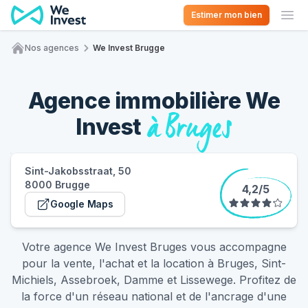
Aller au contenu
Estimer mon bien
Ouv
Nos agences
We Invest Brugge
Accueil
Agence immobilière We
à Bruges
Invest
Sint-Jakobsstraat, 50
8000 Brugge
4,2
/
5
Google Maps
(s'ouvre dans un nouvel onglet)
Votre agence We Invest Bruges vous accompagne
pour la vente, l'achat et la location à Bruges, Sint-
Michiels, Assebroek, Damme et Lissewege. Profitez de
la force d'un réseau national et de l'ancrage d'une