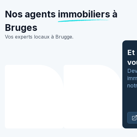
Nos agents
immobiliers
à
Bruges
Vos experts locaux à Brugge.
Et 
vo
Dev
imm
not